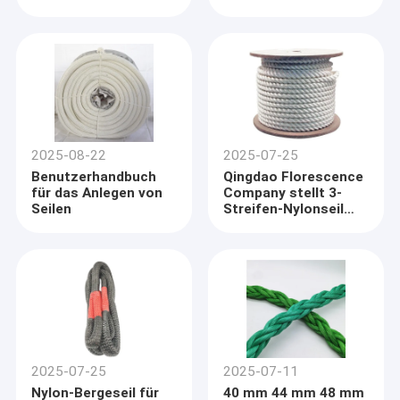
Durchmesser 4-
40mm von
Florescence
2025-08-22
2025-07-25
Benutzerhandbuch
Qingdao Florescence
für das Anlegen von
Company stellt 3-
Seilen
Streifen-Nylonseil
auf den Markt: Hart,
flexibel und
zuverlässig
Startseite
Qingdao Florescence, gegründet im Jahr 2005, ist ein
professioneller Seil Spielplatz Hersteller in Shandong, China mit
Produkte
reicher Erfahrung in der Produktion, Forschung & Entwicklung,
Vertrieb und Dienstleistungen.Unsere Spielplatzprodukte
2025-07-25
2025-07-11
Videos
umfassen eine Vielzahl verschiedener Arten, wie z.B.
Nylon-Bergeseil für
40 mm 44 mm 48 mm
Kombinationsseile für Spielplätze ((SGS-zertifiziert),