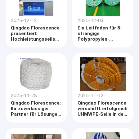
2025-12-12
2025-12-03
Qingdao Florescence
Ein Leitfaden für 8-
präsentiert
strängige
Hochleistungsseilseile
Polypropylen-
auf der Marintec
Lagerseile
China 2025
2025-11-28
2025-11-12
Qingdao Florescence:
Qingdao Florescence
Ihr zuverlässiger
verschifft erfolgreich
Partner für Lösungen
UHMWPE-Seile in den
im Bereich Seile für
Markt der VAE
die Schifffahrt