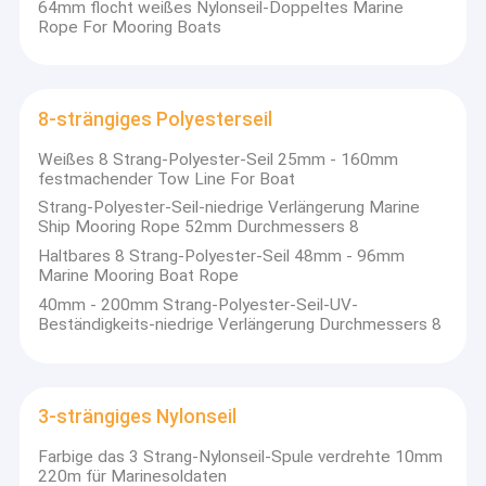
64mm flocht weißes Nylonseil-Doppeltes Marine
Rope For Mooring Boats
8-strängiges Polyesterseil
Weißes 8 Strang-Polyester-Seil 25mm - 160mm
festmachender Tow Line For Boat
Strang-Polyester-Seil-niedrige Verlängerung Marine
Ship Mooring Rope 52mm Durchmessers 8
Haltbares 8 Strang-Polyester-Seil 48mm - 96mm
Marine Mooring Boat Rope
40mm - 200mm Strang-Polyester-Seil-UV-
Beständigkeits-niedrige Verlängerung Durchmessers 8
Startseite
Qingdao Florescence, gegründet im Jahr 2005, ist ein
professioneller Seil Spielplatz Hersteller in Shandong, China mit
Produkte
3-strängiges Nylonseil
reicher Erfahrung in der Produktion, Forschung & Entwicklung,
Vertrieb und Dienstleistungen.Unsere Spielplatzprodukte
Farbige das 3 Strang-Nylonseil-Spule verdrehte 10mm
Videos
umfassen eine Vielzahl verschiedener Arten, wie z.B.
220m für Marinesoldaten
Kombinationsseile für Spielplätze ((SGS-zertifiziert),