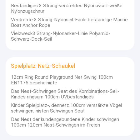
Beständiges 3 Strang-verdrehtes Nylonuvseil-weiße
Seilanschlüsse, Kletternetze für Kinder, Schaukeln ((EN1176),
Über uns
Nylonzugschnur
Seilhängematten, Seilbrücke und sogar die Pressmaschinen
usw.
Verdrehte 3 Strang-Nylonseil-Fäule beständige Marine
Werksbesichtigung
Heute haben wir eigene Design- und Vertriebsteams, die die
Boat Anchor Rope
Anforderungen an individuelle Produkte für verschiedene
Vielzweck3 Strang-Nylonanker-Linie Polyamid-
Qualitätskontrolle
Spielplätze erfüllen.Wir haben auch einen hohen Ruf in der
Schwarz-Dock-Seil
ganzen Welt..
KONTAKTIEREN SIE UNS
Nachrichten
Spielplatz-Netz-Schaukel
Alle Fälle
12cm Ring Round Playground Net Swing 100cm
EN1176 bescheinigte
Das Nest-Schwingen Seat des Kombinations-Seil-
Kindes ringsum 100cm UVbeständiges
Polyester-Kombinationsseil
Kinder Spielplatz-, dennetz 100cm verstärkte Vögel
schwingen, nisten Schwingen Seat
Spielplatz-Kombinations-Seil
Das Nest der kundengebundene Kinder schwingen
100cm 120cm Nest-Schwingen im Freien
Kombination Drahtseil