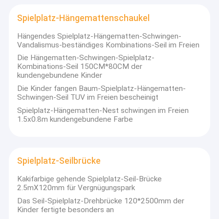
12-strängiges UHMWPE-Seil
Spielplatz-Hängemattenschaukel
8-strängiges PP-Seil
Hängendes Spielplatz-Hängematten-Schwingen-
Vandalismus-beständiges Kombinations-Seil im Freien
Festmacherseil aus Nylon
Die Hängematten-Schwingen-Spielplatz-
Kombinations-Seil 150CM*80CM der
8-strängiges Polyesterseil
kundengebundene Kinder
Die Kinder fangen Baum-Spielplatz-Hängematten-
3-strängiges Nylonseil
Schwingen-Seil TUV im Freien bescheinigt
Spielplatz-Hängematten-Nest schwingen im Freien
Spielplatz-Netz-Schaukel
1.5x0.8m kundengebundene Farbe
Spielplatz-Hängemattenschaukel
Spielplatz-Seilbrücke
Spielplatz-Seilbrücke
Kakifarbige gehende Spielplatz-Seil-Brücke
Spielplatz-Seil-Verbindungsstück
2.5mX120mm für Vergnügungspark
Spielplatz-kletterndes Netz
Das Seil-Spielplatz-Drehbrücke 120*2500mm der
Kinder fertigte besonders an