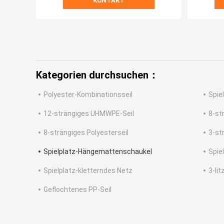
KONTAKT
Kategorien durchsuchen：
Polyester-Kombinationsseil
Spie
12-strängiges UHMWPE-Seil
8-st
8-strängiges Polyesterseil
3-st
Spielplatz-Hängemattenschaukel
Spie
Spielplatz-kletterndes Netz
3-lit
Geflochtenes PP-Seil