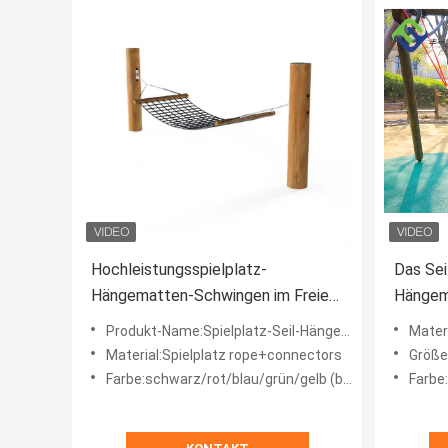
Hochleistungsspielplatz-
Das Sei
Hängematten-Schwingen im Freien
Hängem
für Erwachsene und Kinder
handge
Produkt-Name:Spielplatz-Seil-Hängematten-Schwingen 150cm * 80cm für Erwachsenen und Kidsg
Materia
angefer
Material:Spielplatz rope+connectors
Größe:1
Farbe:schwarz/rot/blau/grün/gelb (besonders angefertigt)
Farbe: