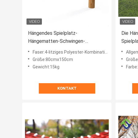
Hängendes Spielplatz-
Die Hä
Hängematten-Schwingen-
Spielpl
Vandalismus-beständiges
150CM
Faser:4-litziges Polyester-Kombinationsseil
Allge
Kombinations-Seil im Freien
kunden
Größe:80cmx150cm
Größe:
Gewicht:15kg
Farbe
KONTAKT