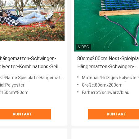
Vhängematten-Schwingen-
80cmx200cm Nest-Spielpla
lyester-Kombinations-Seil-
Hängematten-Schwingen-
cherheit für Erwachsene
UVbeständiges besonders
-Name:Spielplatz-Hängemattenschaukel
Material:4-litziges Polyester-Kombin
angefertigt
ial:Polyester
Größe:80cmx200cm
e:150cm*80cm
Farbe:rot/schwarz/blau
KONTAKT
KONTAKT