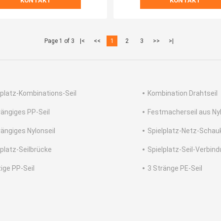
KONTAKT
KONTAKT
Page 1 of 3
|<
<<
1
2
3
>>
>|
lplatz-Kombinations-Seil
Kombination Drahtseil
rängiges PP-Seil
Festmacherseil aus Ny
rängiges Nylonseil
Spielplatz-Netz-Schau
lplatz-Seilbrücke
Spielplatz-Seil-Verbin
zige PP-Seil
3 Stränge PE-Seil