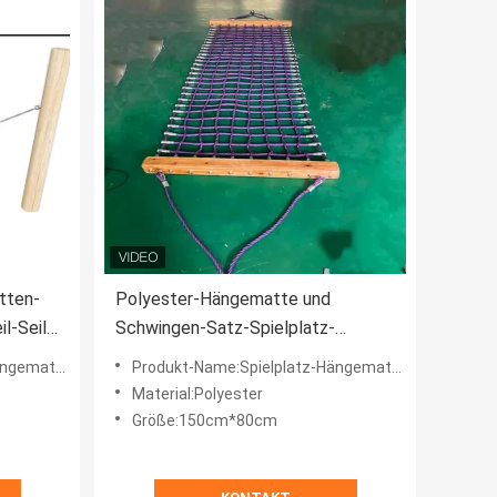
tten-
Polyester-Hängematte und
l-Seil-
Schwingen-Satz-Spielplatz-
Abnutzung beständig
ngematte
Produkt-Name:Spielplatz-Hängematte
Material:Polyester
Größe:150cm*80cm