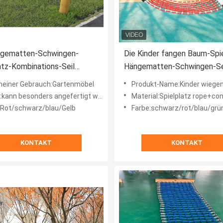
ngematten-Schwingen-
Die Kinder fangen Baum-Spie
atz-Kombinations-Seil
Hängematten-Schwingen-Se
*80CM der
im Freien bescheinigt
meiner Gebrauch:Gartenmöbel
Produkt-Name:Kinder wiegen Baum-Schwingen-Seil-Hängematten-Spielplatz-Hä
gebundene Kinder
kann besonders angefertigt werden
Material:Spielplatz rope+co
:Rot/schwarz/blau/Gelb
Farbe:schwarz/rot/blau/grün/gelb (besonders
KONTAKT
KONTAKT