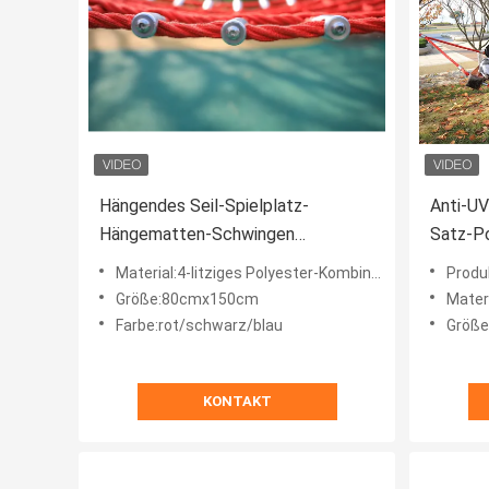
Hängendes Seil-Spielplatz-
Anti-U
Hängematten-Schwingen
Satz-Po
besonders angefertigt für Kinder
hohe Si
Material:4-litziges Polyester-Kombinationsseil
Produkt
Größe:80cmx150cm
Mater
Farbe:rot/schwarz/blau
Größ
KONTAKT