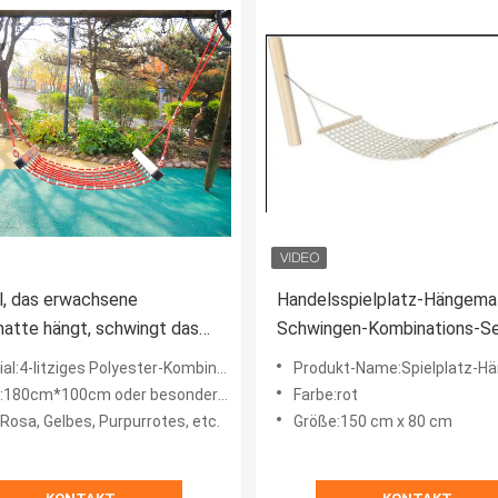
l, das erwachsene
Handelsspielplatz-Hängema
atte hängt, schwingt das
Schwingen-Kombinations-Sei
machte besonders
Hängematte im Freien
l:4-litziges Polyester-Kombinationsseil
Produkt-Name:Spielplatz-Hä
tigte Polyester
80cm*100cm oder besonders angefertigt
Farbe:rot
Rosa, Gelbes, Purpurrotes, etc.
Größe:150 cm x 80 cm