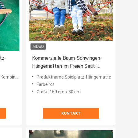
tz-
Kommerzielle Baum-Schwingen-
Hängematten-im Freien Seat-
Hochleistungs-Standard EN1176
ationsseil
Produktname:Spielplatz-Hängematte
Farbe:rot
Größe:150 cm x 80 cm
KONTAKT