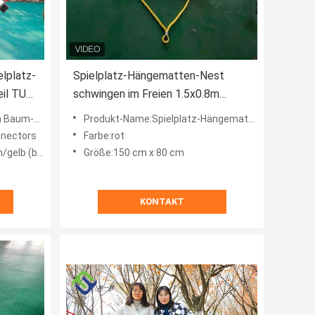
lplatz-
Spielplatz-Hängematten-Nest
il TUV
schwingen im Freien 1.5x0.8m
kundengebundene Farbe
ngematten-Schwingen
Produkt-Name:Spielplatz-Hängematte
nnectors
Farbe:rot
 angefertigt)
Größe:150 cm x 80 cm
KONTAKT