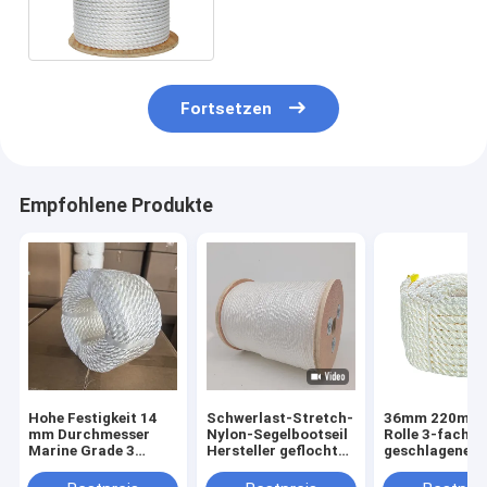
verdrehte Nylonkordel
Fortsetzen
Empfohlene Produkte
Hohe Festigkeit 14
Schwerlast-Stretch-
36mm 220m p
mm Durchmesser
Nylon-Segelbootseil
Rolle 3-fach
Marine Grade 3
Hersteller geflochten
geschlagene N
Strang Nylon Seil für
10mm 14mm 16mm
Tauwerk für d
Boote und Dock
Polyamid China
maritimen Ein