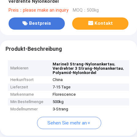
verdrehte Nylonkordel
Preis：please make an inquiry
MOQ：500kg
Bestpreis
Kontakt
Produkt-Beschreibung
,
Marine3 Strang-Nylonankertau
Markieren
,
Verdrehter 3 Strang-Nylonankertau
Polyamid-Nylonkordel
Herkunftsort
China
Lieferzeit
7-15 Tage
Markenname
Florescence
Min Bestellmenge
500kg
Modellnummer
3-Strang
Sehen Sie mehr an