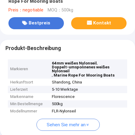
Rope For Mooring Boats
Preis：negotiable
MOQ：500kg
Bestpreis
Kontakt
Produkt-Beschreibung
,
64mm weißes Nylonseil
Doppelt-umsponnenes weißes
Markieren
Nylonseil
,
Marine Rope For Mooring Boats
Herkunftsort
Shandong, China
Lieferzeit
5-10 Werktage
Markenname
Florescence
Min Bestellmenge
500kg
Modellnummer
FLR-Nylonseil
Sehen Sie mehr an