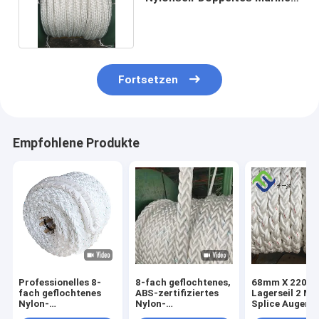
Rope For Mooring Boats
Fortsetzen
Empfohlene Produkte
Professionelles 8-
8-fach geflochtenes,
68mm X 220m 
fach geflochtenes
ABS-zertifiziertes
Lagerseil 2 Me
Nylon-
Nylon-
Splice Augen B
Festmacherseil ABS-
Festmacherseil
Enden