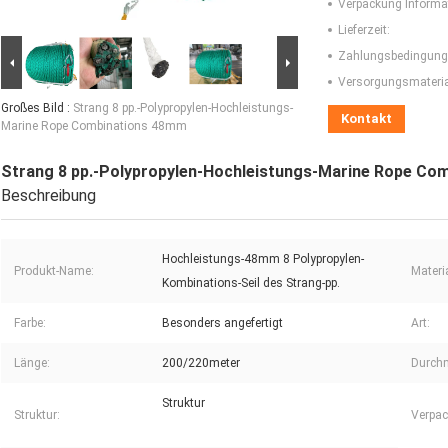
Verpackung Informa
Lieferzeit:
Zahlungsbedingung
Versorgungsmaterial
Großes Bild :
Strang 8 pp.-Polypropylen-Hochleistungs-
Kontakt
Marine Rope Combinations 48mm
Strang 8 pp.-Polypropylen-Hochleistungs-Marine Rope Co
Beschreibung
Hochleistungs-48mm 8 Polypropylen-
Produkt-Name:
Materia
Kombinations-Seil des Strang-pp.
Farbe:
Besonders angefertigt
Art:
Länge:
200/220meter
Durch
Struktur
Struktur:
Verpac