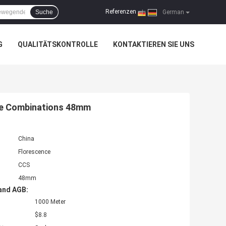
Referenzen
Suche
|
German
G
QUALITÄTSKONTROLLE
KONTAKTIEREN SIE UNS
pe Combinations 48mm
China
Florescence
CCS
48mm
and AGB:
1000 Meter
$8.8