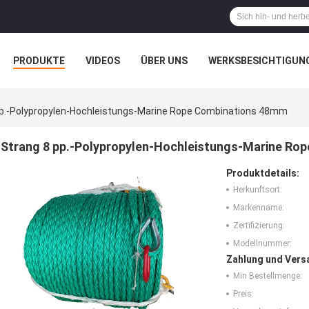
PRODUKTE
VIDEOS
ÜBER UNS
WERKSBESICHTIGUN
N
ALLE FÄLLE
Pp.-Polypropylen-Hochleistungs-Marine Rope Combinations 48mm
Strang 8 pp.-Polypropylen-Hochleistungs-Marine Ro
Produktdetails:
Herkunftsort:
Markenname:
Zertifizierung:
Modellnummer:
Zahlung und Vers
Min Bestellmenge:
Preis: