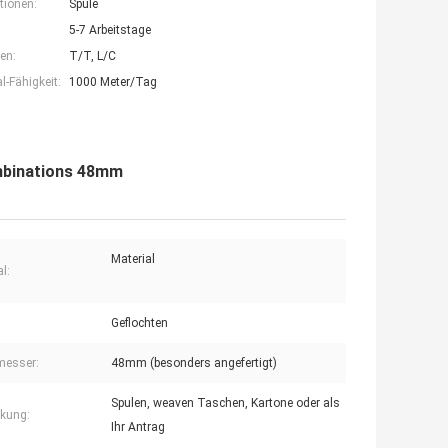
tionen:
Spule
5-7 Arbeitstage
en:
T/T, L/C
-Fähigkeit:
1000 Meter/Tag
mbinations 48mm
Material
l:
Geflochten
messer:
48mm (besonders angefertigt)
Spulen, weaven Taschen, Kartone oder als
kung:
Ihr Antrag