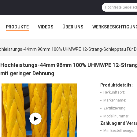
PRODUKTE
VIDEOS
ÜBER UNS
WERKSBESICHTIGUN
N
ALLE FÄLLE
chleistungs-44mm 96mm 100% UHMWPE 12-Strang-Schlepptau Für Den
Hochleistungs-44mm 96mm 100% UHMWPE 12-Strang-S
mit geringer Dehnung
Produktdetails:
Herkunftsort:
Markenname:
Zertifizierung:
Modellnummer:
Zahlung und Vers
Min Bestellmenge: