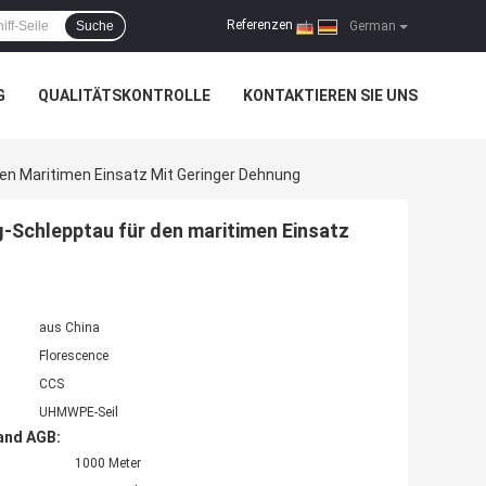
Referenzen
Suche
|
German
G
QUALITÄTSKONTROLLE
KONTAKTIEREN SIE UNS
 Maritimen Einsatz Mit Geringer Dehnung
chlepptau für den maritimen Einsatz
aus China
Florescence
CCS
UHMWPE-Seil
and AGB:
1000 Meter