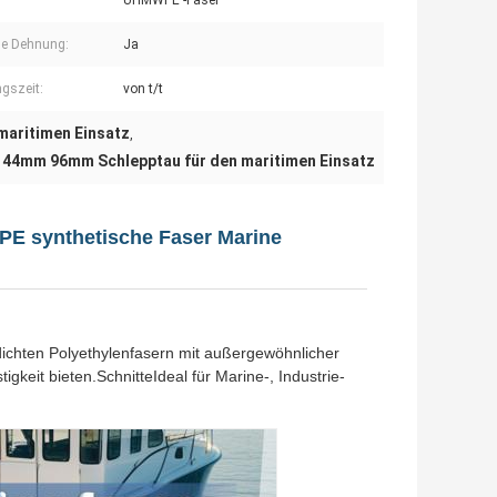
UHMWPE -Faser
ge Dehnung:
Ja
gszeit:
von t/t
aritimen Einsatz
,
44mm 96mm Schlepptau für den maritimen Einsatz
,
E synthetische Faser Marine
ichten Polyethylenfasern mit außergewöhnlicher
gkeit bieten.SchnitteIdeal für Marine-, Industrie-