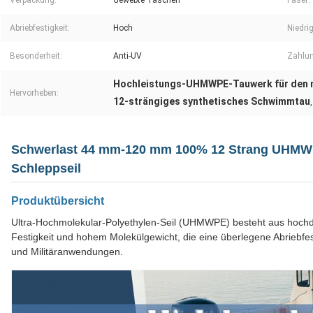
Verpackung:
Gewebte Taschen
Faser:
Abriebfestigkeit:
Hoch
Niedri
Besonderheit:
Anti-UV
Zahlun
Hochleistungs-UHMWPE-Tauwerk für den m
Hervorheben:
12-strängiges synthetisches Schwimmtau
Schwerlast 44 mm-120 mm 100% 12 Strang UHMWP
Schleppseil
Produktübersicht
Ultra-Hochmolekular-Polyethylen-Seil (UHMWPE) besteht aus hochd
Festigkeit und hohem Molekülgewicht, die eine überlegene Abriebfesti
und Militäranwendungen.