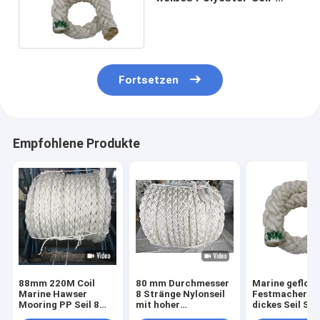
Polyamid haltbar
Fortsetzen
Empfohlene Produkte
88mm 220M Coil
80 mm Durchmesser
Marine gefloc
Marine Hawser
8 Stränge Nylonseil
Festmachersei
Mooring PP Seil 8
mit hoher
dickes Seil Sch
Stränge
Energieabsorption
Marine Seil 8 