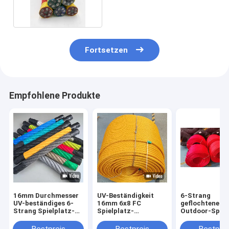
16mm 18mm für Spielplatz
Fortsetzen
Empfohlene Produkte
16mm Durchmesser
UV-Beständigkeit
6-Strang
UV-beständiges 6-
16mm 6x8 FC
geflochtenes 
Strang Spielplatz-
Spielplatz-
Outdoor-Spiel
Kombinationsseil mit
Kombinationsdrahtseil
Kombinationsse
Stahldrahtkern
für Spielplatz-
Kletternetz