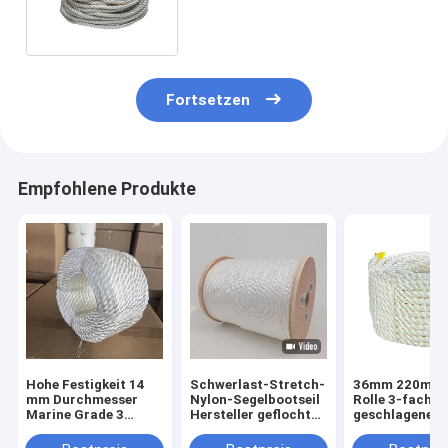
Marine Anchor Line
Durchmessers 3
Fortsetzen
Empfohlene Produkte
Hohe Festigkeit 14
Schwerlast-Stretch-
36mm 220m p
mm Durchmesser
Nylon-Segelbootseil
Rolle 3-fach
Marine Grade 3
Hersteller geflochten
geschlagene N
Strang Nylon Seil für
10mm 14mm 16mm
Tauwerk für d
Boote und Dock
Polyamid China
maritimen Ein