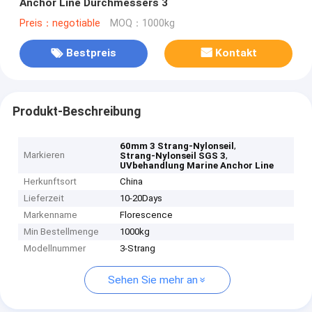
Anchor Line Durchmessers 3
Preis：negotiable
MOQ：1000kg
Bestpreis
Kontakt
Produkt-Beschreibung
,
60mm 3 Strang-Nylonseil
Markieren
,
Strang-Nylonseil SGS 3
UVbehandlung Marine Anchor Line
Herkunftsort
China
Lieferzeit
10-20Days
Markenname
Florescence
Min Bestellmenge
1000kg
Modellnummer
3-Strang
Sehen Sie mehr an