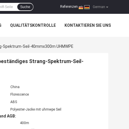
Referenzen
Suche
|
German
G
QUALITÄTSKONTROLLE
KONTAKTIEREN SIE UNS
rang-Spektrum-Seil-40mmx300m UHMWPE
beständiges Strang-Spektrum-Seil-
China
Florescence
ABS
Polyester-Jacke mit uhmwpe Seil
and AGB:
400m