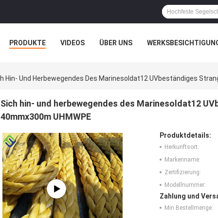
PRODUKTE
VIDEOS
ÜBER UNS
WERKSBESICHTIGUN
N
ALLE FÄLLE
ch Hin- Und Herbewegendes Des Marinesoldat12 UVbeständiges St
Sich hin- und herbewegendes des Marinesoldat12 UV
40mmx300m UHMWPE
Produktdetails:
Herkunftsort:
Markenname:
Zertifizierung:
Modellnummer:
Zahlung und Vers
Min Bestellmenge: