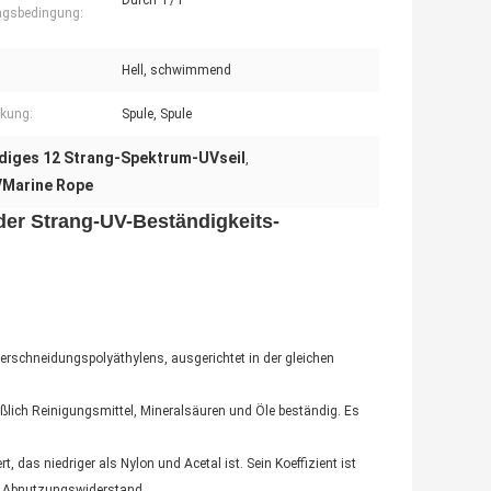
Durch T/T
ngsbedingung:
:
Hell, schwimmend
kung:
Spule, Spule
diges 12 Strang-Spektrum-UVseil
,
VMarine Rope
er Strang-UV-Beständigkeits-
erschneidungspolyäthylens, ausgerichtet in der gleichen
ßlich Reinigungsmittel, Mineralsäuren und Öle beständig. Es
das niedriger als Nylon und Acetal ist. Sein Koeffizient ist
ser Abnutzungswiderstand.