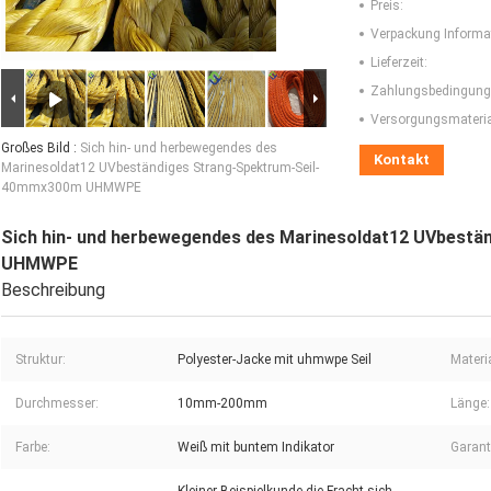
Preis:
Verpackung Informa
Lieferzeit:
Zahlungsbedingung
Versorgungsmaterial
Großes Bild :
Sich hin- und herbewegendes des
Kontakt
Marinesoldat12 UVbeständiges Strang-Spektrum-Seil-
40mmx300m UHMWPE
Sich hin- und herbewegendes des Marinesoldat12 UVbest
UHMWPE
Beschreibung
Struktur:
Polyester-Jacke mit uhmwpe Seil
Materia
Durchmesser:
10mm-200mm
Länge:
Farbe:
Weiß mit buntem Indikator
Garant