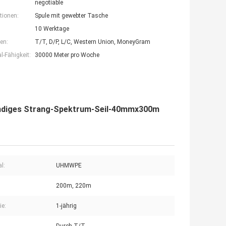
negotiable
tionen:
Spule mit gewebter Tasche
10 Werktage
en:
T/T, D/P, L/C, Western Union, MoneyGram
-Fähigkeit:
30000 Meter pro Woche
ändiges Strang-Spektrum-Seil-40mmx300m
l:
UHMWPE
200m, 220m
ie:
1-jährig