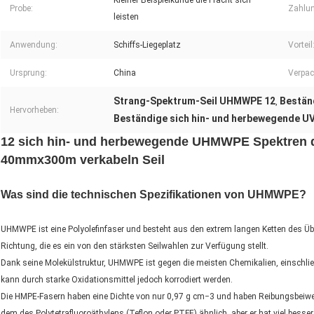
Kleiner Beispielkunde die Fracht sich
Probe:
Zahlu
leisten
Anwendung:
Schiffs-Liegeplatz
Vorteil
Ursprung:
China
Verpac
Strang-Spektrum-Seil UHMWPE 12
Bestän
,
Hervorheben:
Beständige sich hin- und herbewegende U
12 sich hin- und herbewegende UHMWPE Spektren d
40mmx300m verkabeln Seil
Was sind die technischen Spezifikationen von UHMWPE?
UHMWPE ist eine Polyolefinfaser und besteht aus den extrem langen Ketten des Üb
Richtung, die es ein von den stärksten Seilwahlen zur Verfügung stellt.
Dank seine Molekülstruktur, UHMWPE ist gegen die meisten Chemikalien, einschlie
kann durch starke Oxidationsmittel jedoch korrodiert werden.
Die HMPE-Fasern haben eine Dichte von nur 0,97 g cm−3 und haben Reibungsbeiwert, 
dem des Polytetrafluoroäthylens (Teflon oder PTFE) ähnlich, aber er hat viel bes