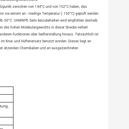
melzpunkt zwischen von 144°C und von 152°C haben, das
enn sie extrem an - niedrige Temperatur (- 150°C) geprüft werden.
rhalb -50°C. UHMWPE Seils beizubehalten wird empfohlen deshalb
 des hohen Molekulargewichts in dieser Strecke verliert.
e anderen Funktionen über Seilherstellung hinaus. Tatsächlich ist
 Knie- und Hüftenersatz benutzt worden. Dieses liegt an
u den ätzenden Chemikalien und an ausgezeichneten
tung,
ge