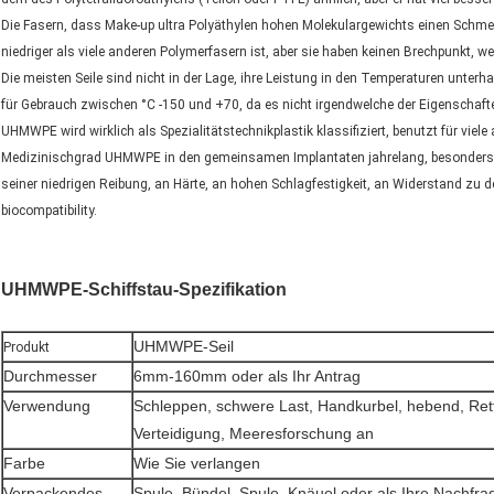
Die Fasern, dass Make-up ultra Polyäthylen hohen Molekulargewichts einen Sch
niedriger als viele anderen Polymerfasern ist, aber sie haben keinen Brechpunkt, w
Die meisten Seile sind nicht in der Lage, ihre Leistung in den Temperaturen unte
für Gebrauch zwischen °C -150 und +70, da es nicht irgendwelche der Eigenschaften
UHMWPE wird wirklich als Spezialitätstechnikplastik klassifiziert, benutzt für viel
Medizinischgrad UHMWPE in den gemeinsamen Implantaten jahrelang, besonders im
seiner niedrigen Reibung, an Härte, an hohen Schlagfestigkeit, an Widerstand z
biocompatibility.
UHMWPE-Schiffstau-Spezifikation
UHMWPE-Seil
Produkt
Durchmesser
6mm-160mm oder als Ihr Antrag
Verwendung
Schleppen, schwere Last, Handkurbel, hebend, Ret
Verteidigung, Meeresforschung an
Farbe
Wie Sie verlangen
Verpackendes
Spule, Bündel, Spule, Knäuel oder als Ihre Nachfra