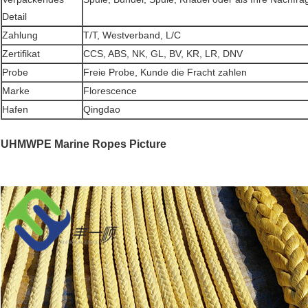
Detail
Zahlung
T/T, Westverband, L/C
Zertifikat
CCS, ABS, NK, GL, BV, KR, LR, DNV
Probe
Freie Probe, Kunde die Fracht zahlen
Marke
Florescence
Hafen
Qingdao
UHMWPE Marine Ropes Picture