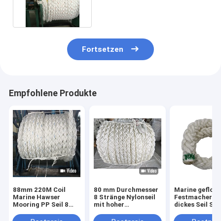
200mm Durchmesser
Fortsetzen
Empfohlene Produkte
88mm 220M Coil
80 mm Durchmesser
Marine gefloc
Marine Hawser
8 Stränge Nylonseil
Festmachersei
Mooring PP Seil 8
mit hoher
dickes Seil Sch
Stränge
Energieabsorption
Marine Seil 8 
Polypropylen
und wasserdicht für
220m Polyeste