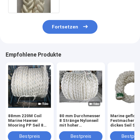
Fortsetzen
Empfohlene Produkte
88mm 220M Coil
80 mm Durchmesser
Marine gefloc
Marine Hawser
8 Stränge Nylonseil
Festmachersei
Mooring PP Seil 8
mit hoher
dickes Seil Sch
Stränge
Energieabsorption
Marine Seil 8 
Polypropylen
und wasserdicht für
220m Polyeste
Bestpreis
Bestpreis
Bestprei
Schwimmband
Marine Mooring
niedrigem Prei