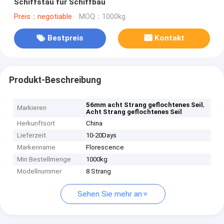
Schiffstau für Schiffbau
Preis：negotiable
MOQ：1000kg
Bestpreis
Kontakt
Produkt-Beschreibung
,
56mm acht Strang geflochtenes Seil
Markieren
Acht Strang geflochtenes Seil
Herkunftsort
China
Lieferzeit
10-20Days
Markenname
Florescence
Min Bestellmenge
1000kg
Modellnummer
8 Strang
Sehen Sie mehr an