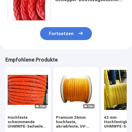
das Trossenseil festmacht
Fortsetzen
Empfohlene Produkte
Hochfeste
Premium 26mm
42 mm
schwimmende
hochfeste,
Hochfestigkei
UHMWPE-Seilseile
abriebfeste, UV-
UHMWPE-Schif
mit 12 Strängen mit
beständige 12-
Schwimmbadw