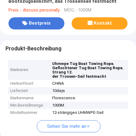
Bootszugseilschiff, das Trossenseil festmacht
Preis：discuss personally
MOQ：1000M
Bestpreis
Kontakt
Produkt-Beschreibung
,
Uhmwpe Tug Boat Towing Rope
,
Geflochtener Tug Boat Towing Rope
Markieren
,
Strang 12
der Trossen-Seil festmacht
Herkunftsort
CHINA
Lieferzeit
10days
Markenname
Florescence
Min Bestellmenge
1000M
Modellnummer
12-strängiges UHMWPE-Seil
Sehen Sie mehr an