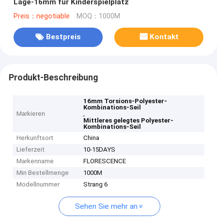
Lage-16mm für Kinderspielplatz
Preis：negotiable
MOQ：1000M
Bestpreis
Kontakt
Produkt-Beschreibung
16mm Torsions-Polyester-
Kombinations-Seil
Markieren
,
Mittleres gelegtes Polyester-
Kombinations-Seil
Herkunftsort
China
Lieferzeit
10-15DAYS
Markenname
FLORESCENCE
Min Bestellmenge
1000M
Modellnummer
Strang 6
Sehen Sie mehr an