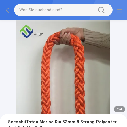
2
/
4
Seeschiffstau Marine Dia 52mm 8 Strang-Polyester-