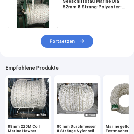
Seeschiffstau Marine Dia
52mm 8 Strang-Polyester-
Seil-Schiffs-Seil
Fortsetzen
Empfohlene Produkte
88mm 220M Coil
80 mm Durchmesser
Marine gefloc
Marine Hawser
8 Stränge Nylonseil
Festmachersei