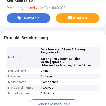
Seil-Schiffs-Seil
Preis：negotiatedly
MOQ：1000KGS
Bestpreis
Kontakt
Produkt-Beschreibung
Durchmesser 52mm 8 Strang-
Polyester-Seil
,
Markieren
Strang-Polyester-Seil des
Seeliegeplatz-8
,
Marine Sea Mooring Rope 52mm
Herkunftsort
China
Lieferzeit
15 Tage
Markenname
Florescence
Min Bestellmenge
1000KGS
Modellnummer
8 Stränge
Sehen Sie mehr an