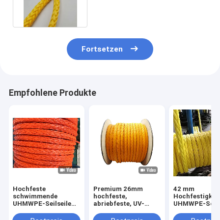
Strang UHMWPE-Seil-12
festmacht
Fortsetzen
Empfohlene Produkte
Hochfeste
Premium 26mm
42 mm
schwimmende
hochfeste,
Hochfestigkei
UHMWPE-Seilseile
abriebfeste, UV-
UHMWPE-Schif
mit 12 Strängen mit
beständige 12-
Schwimmbadw
geringer Dehnung
litzige UHMWPE-
für