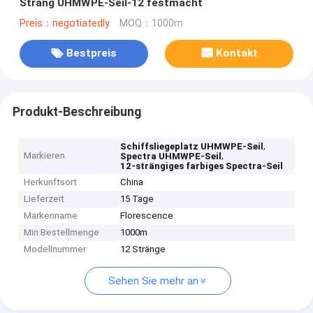
Strang UHMWPE-Seil-12 festmacht
Preis：negotiatedly
MOQ：1000m
Bestpreis
Kontakt
Produkt-Beschreibung
,
Schiffsliegeplatz UHMWPE-Seil
Markieren
,
Spectra UHMWPE-Seil
12-strängiges farbiges Spectra-Seil
Herkunftsort
China
Lieferzeit
15 Tage
Markenname
Florescence
Min Bestellmenge
1000m
Modellnummer
12 Stränge
Sehen Sie mehr an