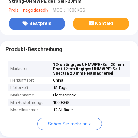
Strang-UHMWPE des Seil-20mm
Preis：negotiatedly
MOQ：1000KGS
Bestpreis
Kontakt
Produkt-Beschreibung
,
12-strängiges UHMWPE-Seil 20 mm
Markieren
,
Boot 12-strängiges UHMWPE-Seil
Spectra 20 mm Festmacherseil
Herkunftsort
China
Lieferzeit
15 Tage
Markenname
Florescence
Min Bestellmenge
1000KGS
Modellnummer
12 Stränge
Sehen Sie mehr an