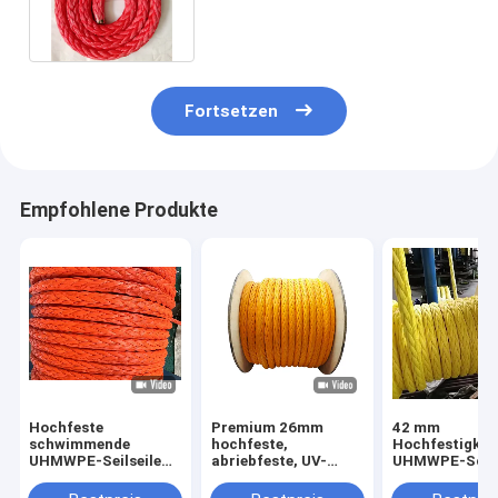
Strang-UHMWPE des Seil-
20mm
Fortsetzen
Empfohlene Produkte
Hochfeste
Premium 26mm
42 mm
schwimmende
hochfeste,
Hochfestigkei
UHMWPE-Seilseile
abriebfeste, UV-
UHMWPE-Schif
mit 12 Strängen mit
beständige 12-
Schwimmbadw
geringer Dehnung
litzige UHMWPE-
für