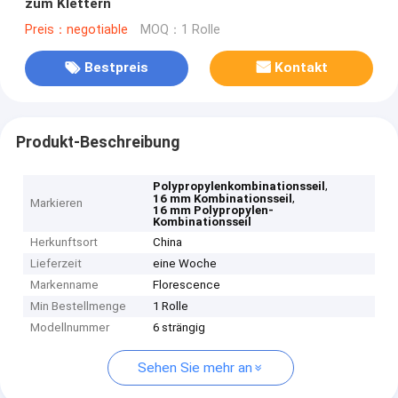
zum Klettern
Preis：negotiable
MOQ：1 Rolle
Bestpreis
Kontakt
Produkt-Beschreibung
,
Polypropylenkombinationsseil
,
16 mm Kombinationsseil
Markieren
16 mm Polypropylen-
Kombinationsseil
Herkunftsort
China
Lieferzeit
eine Woche
Markenname
Florescence
Min Bestellmenge
1 Rolle
Modellnummer
6 strängig
Sehen Sie mehr an