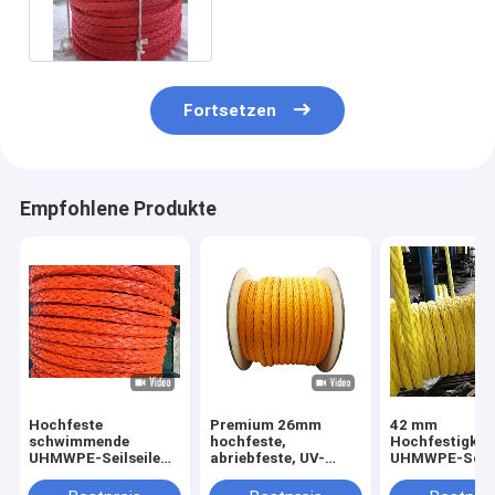
Mooring Seil für Schiffe
Fortsetzen
Empfohlene Produkte
Hochfeste
Premium 26mm
42 mm
schwimmende
hochfeste,
Hochfestigkei
UHMWPE-Seilseile
abriebfeste, UV-
UHMWPE-Schif
mit 12 Strängen mit
beständige 12-
Schwimmbadw
geringer Dehnung
litzige UHMWPE-
für