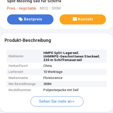
Split Mooring Seil für Schiffe
Preis：negotiable
MOQ：300M
Bestpreis
Kontakt
Produkt-Beschreibung
,
HMPE Split-Lagerseil
Markieren
,
UHMWPE-Geschnittenes Steckseil
220 m Schiffsmauerseil
Herkunftsort
China
Lieferzeit
10 Werktage
Markenname
Florescence
Min Bestellmenge
300M
Modellnummer
Polyesterjacke mit Seil
Sehen Sie mehr an