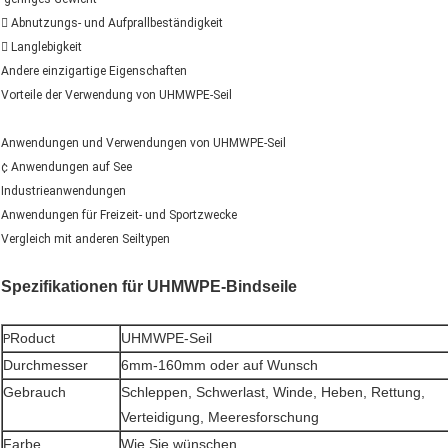
 Abnutzungs- und Aufprallbeständigkeit
 Langlebigkeit
Andere einzigartige Eigenschaften
Vorteile der Verwendung von UHMWPE-Seil
Anwendungen und Verwendungen von UHMWPE-Seil
¢ Anwendungen auf See
Industrieanwendungen
Anwendungen für Freizeit- und Sportzwecke
Vergleich mit anderen Seiltypen
Spezifikationen für UHMWPE-Bindseile
Roduct
UHMWPE-Seil
P
Durchmesser
6mm-160mm oder auf Wunsch
Gebrauch
Schleppen, Schwerlast, Winde, Heben, Rettung,
Verteidigung, Meeresforschung
Farbe
Wie Sie wünschen.