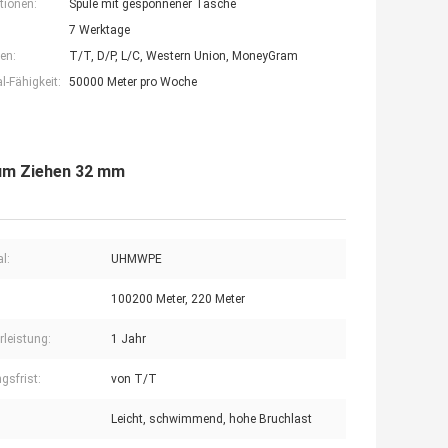
tionen:
Spule mit gesponnener Tasche
7 Werktage
en:
T/T, D/P, L/C, Western Union, MoneyGram
-Fähigkeit:
50000 Meter pro Woche
zum Ziehen 32 mm
l:
UHMWPE
100200 Meter, 220 Meter
leistung:
1 Jahr
gsfrist:
von T/T
:
Leicht, schwimmend, hohe Bruchlast