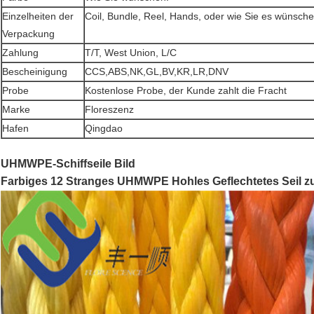
Einzelheiten der
Coil, Bundle, Reel, Hands, oder wie Sie es wünsche
Verpackung
Zahlung
T/T, West Union, L/C
Bescheinigung
CCS,ABS,NK,GL,BV,KR,LR,DNV
Probe
Kostenlose Probe, der Kunde zahlt die Fracht
Marke
Floreszenz
Hafen
Qingdao
UHMWPE-Schiffseile Bild
Farbiges 12 Stranges UHMWPE Hohles Geflechtetes Seil 