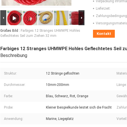
Verpackung Informa
Lieferzeit:
Zahlungsbedingung
Versorgungsmaterial
Großes Bild :
Farbiges 12 Stranges UHMWPE Hohles
Kontakt
Geflechtetes Seil zum Ziehen 32 mm
Farbiges 12 Stranges UHMWPE Hohles Geflechtetes Seil 
Beschreibung
Struktur:
12 Stränge geflochten
Materia
Durchmesser:
10mm-200mm
Länge:
Farbe:
Blau, Schwarz, Rot, Orange
Gewähr
Probe:
Kleiner Beispielkunde leistet sich die Fracht
Zahlun
Anwendung:
Marine, Liegeplatz
Vorteil