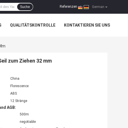
Referenzen
Suche
|
German
G
QUALITÄTSKONTROLLE
KONTAKTIEREN SIE UNS
 Mm
eil zum Ziehen 32 mm
China
Florescence
ABS
12 Stränge
and AGB:
500m
negotiable