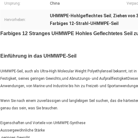
Ursprung:
China
Verpac
UHMWPE-Hohlgeflechtes Seil
Ziehen von 
,
Hervorheben:
Farbiges 12-Strahl-UHMWPE-Seil
Farbiges 12 Stranges UHMWPE Hohles Geflechtetes Seil 
Einführung in das UHMWPE-Seil
UHMWPE-Seil, auch als Ultra-High Molecular Weight Polyethylenseil bekannt, ist i
Festigkeit, seines geringen Gewichts,und Abnutzungs- und AufprallfestigkeitDieses 
Anwendungen, von Marine und Industrie bis hin zu Freizeit- und Sportanwendunge
Wenn Sie nach einem zuverlässigen und langlebigen Seil suchen, das die härtes
genau das sein, was Sie brauchen.
Eigenschaften und Vorteile von UHMWPE-Synthese
Aussergewöhnliche Stärke
️ geringes Gewicht