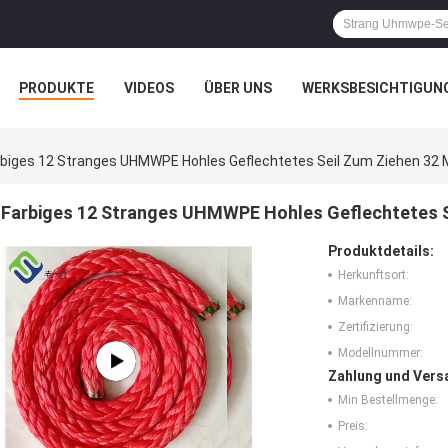
PRODUKTE
VIDEOS
ÜBER UNS
WERKSBESICHTIGUN
N
ALLE FÄLLE
rbiges 12 Stranges UHMWPE Hohles Geflechtetes Seil Zum Ziehen 32
Farbiges 12 Stranges UHMWPE Hohles Geflechtetes S
Produktdetails:
Herkunftsort:
Markenname:
Zertifizierung:
Modellnummer:
Zahlung und Vers
Min Bestellmenge:
Preis: