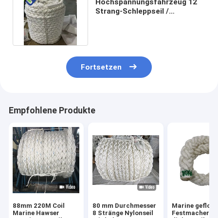
Hochspannungsfahrzeug 12
Strang-Schleppseil /
Polyester-Schiffsverankerung
Fortsetzen
Empfohlene Produkte
88mm 220M Coil
80 mm Durchmesser
Marine gefloc
Marine Hawser
8 Stränge Nylonseil
Festmachersei