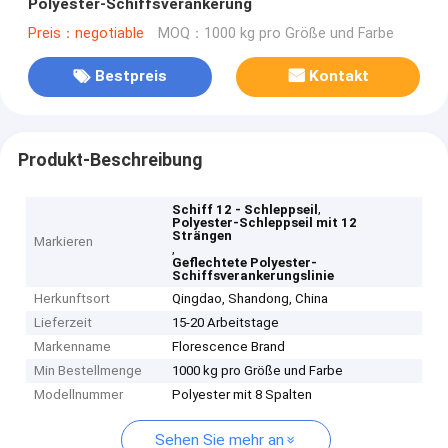
Polyester-Schiffsverankerung
Preis：negotiable
MOQ：1000 kg pro Größe und Farbe
Bestpreis
Kontakt
Produkt-Beschreibung
,
Schiff 12 - Schleppseil
Polyester-Schleppseil mit 12
Strängen
Markieren
,
Geflechtete Polyester-
Schiffsverankerungslinie
Herkunftsort
Qingdao, Shandong, China
Lieferzeit
15-20 Arbeitstage
Markenname
Florescence Brand
Min Bestellmenge
1000 kg pro Größe und Farbe
Modellnummer
Polyester mit 8 Spalten
Sehen Sie mehr an