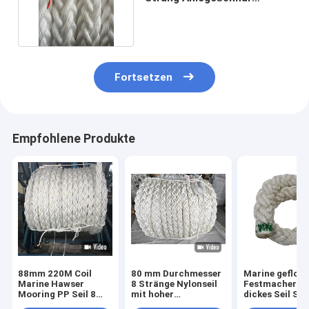
Abrasionsbeständig
Fortsetzen
Empfohlene Produkte
88mm 220M Coil
80 mm Durchmesser
Marine gefloc
Marine Hawser
8 Stränge Nylonseil
Festmachersei
Mooring PP Seil 8
mit hoher
dickes Seil Sch
Stränge
Energieabsorption
Marine Seil 8 