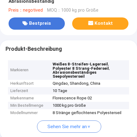
Abrasionsbeständig
Preis：negotived
MOQ：1000 kg pro Größe
Bestpreis
Kontakt
Produkt-Beschreibung
,
Weißes 8-Streifen-Lagerseil
,
Polyester 8 Strang-Federseil
Markieren
Abrasionsbeständiges
Seepolyesterseil
Herkunftsort
Qingdao, Shandong, China
Lieferzeit
10 Tage
Markenname
Florescence Rope 02
Min Bestellmenge
1000 kg pro Größe
Modellnummer
8 Stränge geflochtenes Polyesterseil
Sehen Sie mehr an