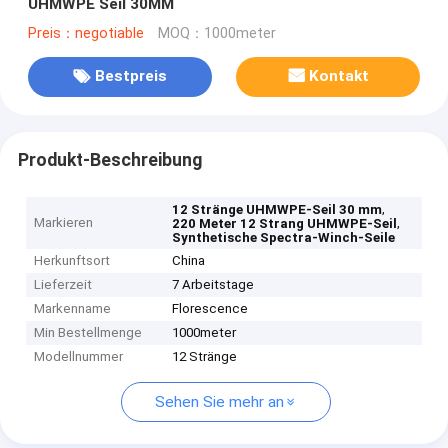
UHMWPE Seil 30MM
Preis：negotiable
MOQ：1000meter
Bestpreis
Kontakt
Produkt-Beschreibung
,
12 Stränge UHMWPE-Seil 30 mm
Markieren
,
220 Meter 12 Strang UHMWPE-Seil
Synthetische Spectra-Winch-Seile
Herkunftsort
China
Lieferzeit
7 Arbeitstage
Markenname
Florescence
Min Bestellmenge
1000meter
Modellnummer
12 Stränge
Sehen Sie mehr an