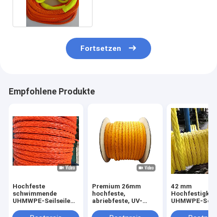
UHMWPE Seil 30MM
Fortsetzen
Empfohlene Produkte
Hochfeste
Premium 26mm
42 mm
schwimmende
hochfeste,
Hochfestigkei
UHMWPE-Seilseile
abriebfeste, UV-
UHMWPE-Schif
mit 12 Strängen mit
beständige 12-
Schwimmbadw
geringer Dehnung
litzige UHMWPE-
für