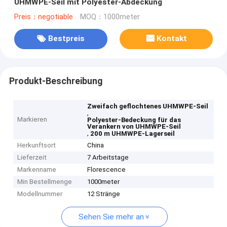
UHMWPE-Seil mit Polyester-Abdeckung
Preis：negotiable
MOQ：1000meter
Bestpreis
Kontakt
Produkt-Beschreibung
Zweifach geflochtenes UHMWPE-Seil
,
Markieren
Polyester-Bedeckung für das
Verankern von UHMWPE-Seil
,
200 m UHMWPE-Lagerseil
Herkunftsort
China
Lieferzeit
7 Arbeitstage
Markenname
Florescence
Min Bestellmenge
1000meter
Modellnummer
12 Stränge
Sehen Sie mehr an