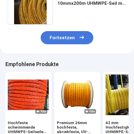
10mmx200m UHMWPE-Seil mit
Polyester-Abdeckung
Fortsetzen
Empfohlene Produkte
Hochfeste
Premium 26mm
42 mm
schwimmende
hochfeste,
Hochfestigkei
UHMWPE-Seilseile
abriebfeste, UV-
UHMWPE-Schif