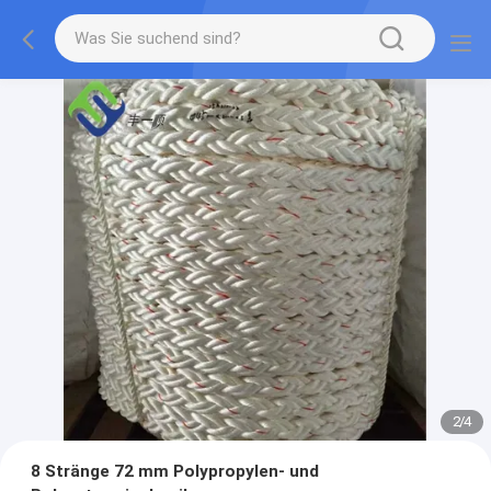
2
/
4
8 Stränge 72 mm Polypropylen- und