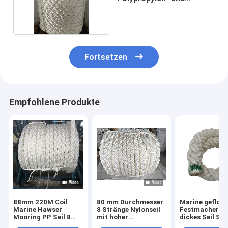
Polyestermischseil
Fortsetzen
Empfohlene Produkte
88mm 220M Coil
80 mm Durchmesser
Marine gefloc
Marine Hawser
8 Stränge Nylonseil
Festmachersei
Mooring PP Seil 8
mit hoher
dickes Seil Sch
Stränge
Energieabsorption
Marine Seil 8 