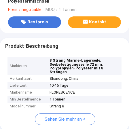
Polyestermischseil
Preis：negotiable
MOQ：1 Tonnen
Bestpreis
Kontakt
Produkt-Beschreibung
,
8 Strang Marine-Lagerseile
,
Seebefestigungsseile 72 mm
Markieren
Polypropylen-Polyester mit 8
Strängen
Herkunftsort
Shandong, China
Lieferzeit
10-15 Tage
Markenname
FLORESCENCE
Min Bestellmenge
1 Tonnen
Modellnummer
Strang 8
Sehen Sie mehr an