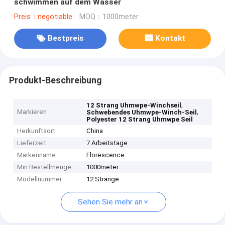
schwimmen auf dem Wasser
Preis：negotiable
MOQ：1000meter
Bestpreis
Kontakt
Produkt-Beschreibung
,
12 Strang Uhmwpe-Winchseil
Markieren
,
Schwebendes Uhmwpe-Winch-Seil
Polyester 12 Strang Uhmwpe Seil
Herkunftsort
China
Lieferzeit
7 Arbeitstage
Markenname
Florescence
Min Bestellmenge
1000meter
Modellnummer
12 Stränge
Sehen Sie mehr an