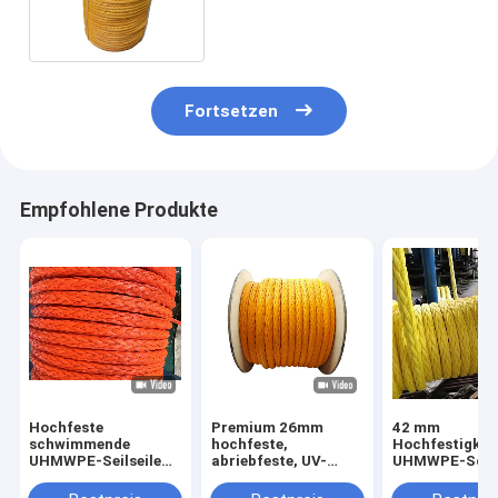
schwimmen auf dem Wasser
Fortsetzen
Empfohlene Produkte
Hochfeste
Premium 26mm
42 mm
schwimmende
hochfeste,
Hochfestigkei
UHMWPE-Seilseile
abriebfeste, UV-
UHMWPE-Schif
mit 12 Strängen mit
beständige 12-
Schwimmbadw
geringer Dehnung
litzige UHMWPE-
für