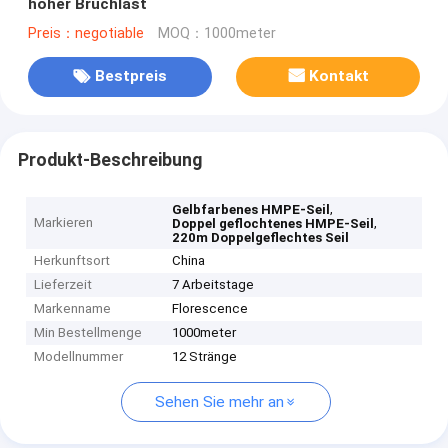
hoher Bruchlast
Preis：negotiable
MOQ：1000meter
Bestpreis
Kontakt
Produkt-Beschreibung
,
Gelbfarbenes HMPE-Seil
Markieren
,
Doppel geflochtenes HMPE-Seil
220m Doppelgeflechtes Seil
Herkunftsort
China
Lieferzeit
7 Arbeitstage
Markenname
Florescence
Min Bestellmenge
1000meter
Modellnummer
12 Stränge
Sehen Sie mehr an