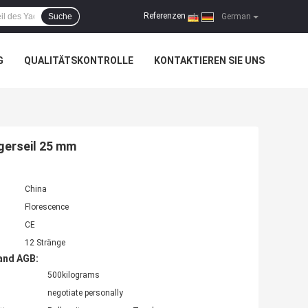
Referenzen
Suche
|
German
G
QUALITÄTSKONTROLLE
KONTAKTIEREN SIE UNS
gerseil 25 mm
China
Florescence
CE
12 Stränge
and AGB:
500kilograms
negotiate personally