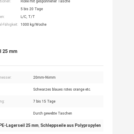
tionen:
Rolle mit gesponnener Tasche
5 bis 20 Tage
en:
L/C, T/T
-Fähigkeit:
1000 kg/Woche
il 25 mm
messer:
20mm-96mm
Schwarzes blaues rotes orange etc.
ung:
7 bis 15 Tage
Durch gewebte Taschen
E-Lagerseil 25 mm
Schleppseile aus Polypropylen
,