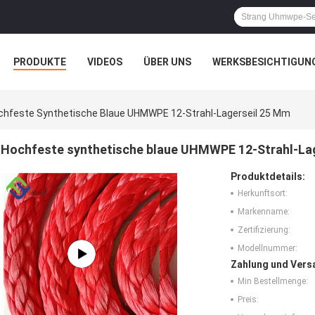
PRODUKTE
VIDEOS
ÜBER UNS
WERKSBESICHTIGUN
N
ALLE FÄLLE
chfeste Synthetische Blaue UHMWPE 12-Strahl-Lagerseil 25 Mm
Hochfeste synthetische blaue UHMWPE 12-Strahl-La
Produktdetails:
Herkunftsort:
Markenname:
Zertifizierung:
Modellnummer:
Zahlung und Vers
Min Bestellmenge:
Preis: