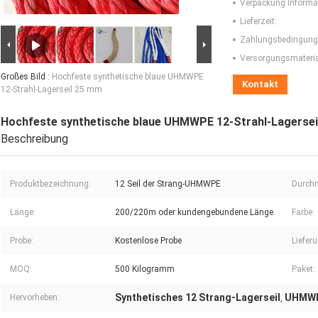
Verpackung Informa
Lieferzeit:
Zahlungsbedingung
Versorgungsmaterial
Großes Bild :
Hochfeste synthetische blaue UHMWPE
Kontakt
12-Strahl-Lagerseil 25 mm
Hochfeste synthetische blaue UHMWPE 12-Strahl-Lagerse
Beschreibung
Produktbezeichnung:
12 Seil der Strang-UHMWPE
Durch
Länge:
200/220m oder kundengebundene Länge
Farbe:
Probe:
Kostenlose Probe
Liefer
MOQ:
500 Kilogramm
Paket:
Synthetisches 12 Strang-Lagerseil
UHMWP
Hervorheben:
,