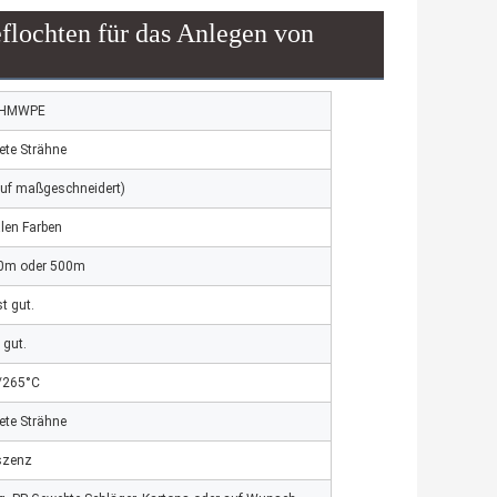
lochten für das Anlegen von
UHMWPE
ete Strähne
uf maßgeschneidert)
len Farben
0m oder 500m
t gut.
 gut.
/265°C
ete Strähne
szenz