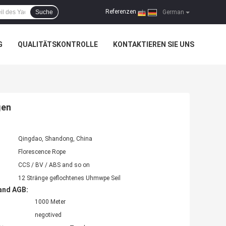
Referenzen
Suche
|
German
G
QUALITÄTSKONTROLLE
KONTAKTIEREN SIE UNS
gen
Qingdao, Shandong, China
Florescence Rope
CCS / BV / ABS and so on
12 Stränge geflochtenes Uhmwpe Seil
and AGB:
1000 Meter
negotived