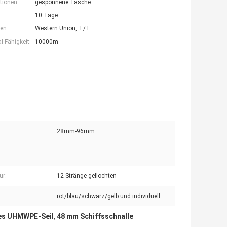
tionen:
gesponnene Tasche
10 Tage
en:
Western Union, T/T
-Fähigkeit:
10000m
28mm-96mm
:
ur:
12 Stränge geflochten
rot/blau/schwarz/gelb und individuell
es UHMWPE-Seil
48 mm Schiffsschnalle
,