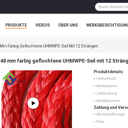
PRODUKTE
VIDEOS
ÜBER UNS
WERKSBESICHTIGUN
N
ALLE FÄLLE
 Mm Farbig Geflochtene UHMWPE-Seil Mit 12 Strängen
48 mm farbig geflochtene UHMWPE-Seil mit 12 Strän
Produktdetails:
Herkunftsort:
Markenname:
Zertifizierung:
Modellnummer:
Zahlung und Vers
Min Bestellmenge:
Preis: