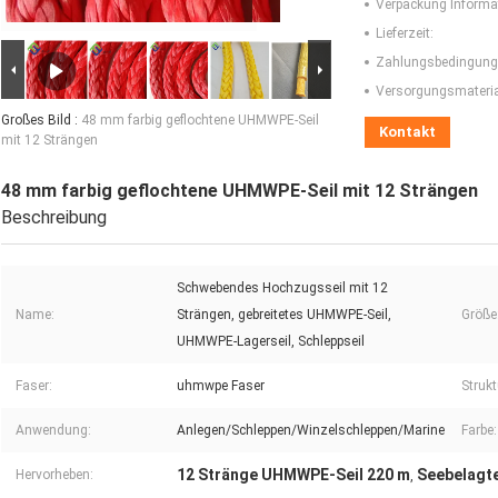
Verpackung Informa
Lieferzeit:
Zahlungsbedingung
Versorgungsmaterial
Großes Bild :
48 mm farbig geflochtene UHMWPE-Seil
Kontakt
mit 12 Strängen
48 mm farbig geflochtene UHMWPE-Seil mit 12 Strängen
Beschreibung
Schwebendes Hochzugsseil mit 12
Name:
Strängen, gebreitetes UHMWPE-Seil,
Größe
UHMWPE-Lagerseil, Schleppseil
Faser:
uhmwpe Faser
Strukt
Anwendung:
Anlegen/Schleppen/Winzelschleppen/Marine
Farbe:
12 Stränge UHMWPE-Seil 220 m
Seebelagt
Hervorheben:
,