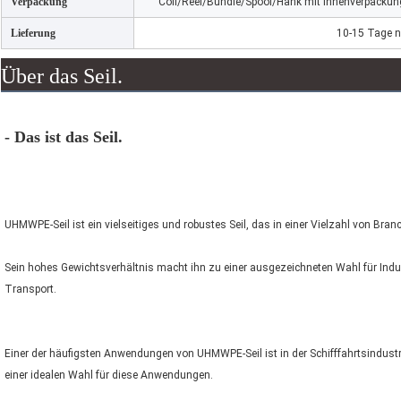
Verpackung
Coil/Reel/Bundle/Spool/Hank mit Innenverpackung
Lieferung
10-15 Tage n
Über das Seil.
- Das ist das Seil.
UHMWPE-Seil ist ein vielseitiges und robustes Seil, das in einer Vielzahl von B
Sein hohes Gewichtsverhältnis macht ihn zu einer ausgezeichneten Wahl für Indus
Transport.
Einer der häufigsten Anwendungen von UHMWPE-Seil ist in der Schifffahrtsindustri
einer idealen Wahl für diese Anwendungen.