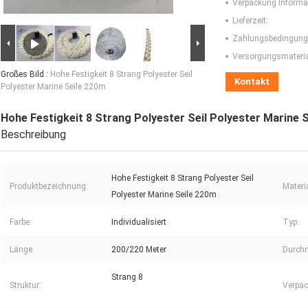
Verpackung Informa
Lieferzeit:
Zahlungsbedingung
Versorgungsmaterial
Großes Bild :
Hohe Festigkeit 8 Strang Polyester Seil
Kontakt
Polyester Marine Seile 220m
Hohe Festigkeit 8 Strang Polyester Seil Polyester Marine 
Beschreibung
Hohe Festigkeit 8 Strang Polyester Seil
Produktbezeichnung:
Materia
Polyester Marine Seile 220m
Farbe:
Individualisiert
Typ:
Länge:
200/220 Meter
Durch
Strang 8
Struktur:
Verpac