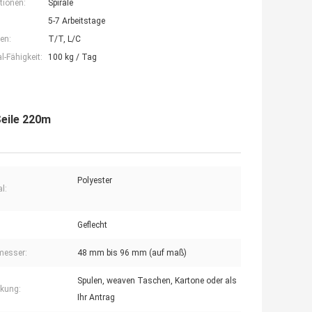
tionen:
Spirale
5-7 Arbeitstage
en:
T/T, L/C
-Fähigkeit:
100 kg / Tag
Seile 220m
Polyester
l:
Geflecht
messer:
48 mm bis 96 mm (auf maß)
Spulen, weaven Taschen, Kartone oder als
kung:
Ihr Antrag