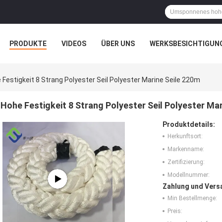
PRODUKTE
VIDEOS
ÜBER UNS
WERKSBESICHTIGUN
N
ALLE FÄLLE
 Festigkeit 8 Strang Polyester Seil Polyester Marine Seile 220m
Hohe Festigkeit 8 Strang Polyester Seil Polyester Ma
Produktdetails:
Herkunftsort:
Markenname:
Zertifizierung:
Modellnummer:
Zahlung und Vers
Min Bestellmenge:
Preis: