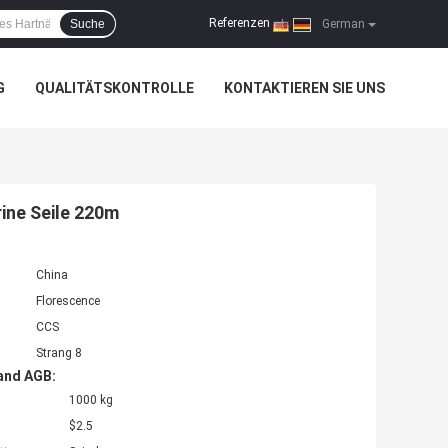
Referenzen
Suche
|
German
G
QUALITÄTSKONTROLLE
KONTAKTIEREN SIE UNS
rine Seile 220m
China
Florescence
CCS
Strang 8
and AGB:
1000 kg
$2.5