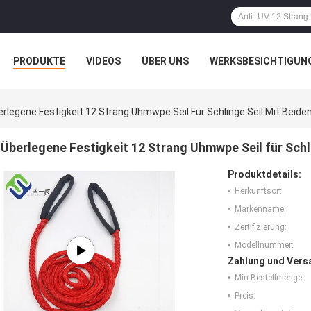
PRODUKTE
VIDEOS
ÜBER UNS
WERKSBESICHTIGUN
N
ALLE FÄLLE
rlegene Festigkeit 12 Strang Uhmwpe Seil Für Schlinge Seil Mit Beide
Überlegene Festigkeit 12 Strang Uhmwpe Seil für Schl
Produktdetails:
Herkunftsort:
Markenname:
Zertifizierung:
Modellnummer:
Zahlung und Vers
Min Bestellmenge:
Preis: