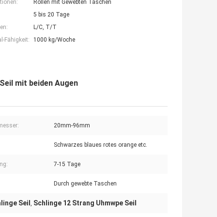
tionen:
Rollen mit Gewebten Taschen
5 bis 20 Tage
en:
L/C, T/T
-Fähigkeit:
1000 kg/Woche
Seil mit beiden Augen
messer:
20mm-96mm
Schwarzes blaues rotes orange etc.
ung:
7-15 Tage
Durch gewebte Taschen
inge Seil
Schlinge 12 Strang Uhmwpe Seil
,