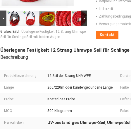
Verpackung Informa
Lieferzeit:
Zahlungsbedingung
Versorgungsmaterial
Großes Bild :
Überlegene Festigkeit 12 Strang Uhmwpe
Kontakt
Seil für Schlinge Seil mit beiden Augen
Überlegene Festigkeit 12 Strang Uhmwpe Seil für Schlinge 
Beschreibung
Produktbezeichnung:
12 Seil der Strang-UHMWPE
Durch
Länge:
200/220m oder kundengebundene Länge
Farbe:
Probe:
Kostenlose Probe
Liefer
MOQ:
500 Kilogramm
Paket:
UV-beständiges Uhmwpe-Seil
Uhmwpe Schl
Hervorheben:
,