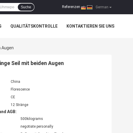
Referenzen
Suche
|
German
G
QUALITÄTSKONTROLLE
KONTAKTIEREN SIE UNS
n Augen
inge Seil mit beiden Augen
China
Florescence
CE
12 Stränge
and AGB:
500kilograms
negotiate personally