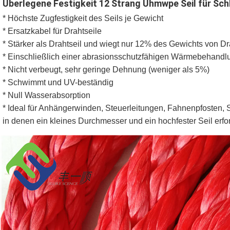
Überlegene Festigkeit 12 Strang Uhmwpe Seil für Schl
* Höchste Zugfestigkeit des Seils je Gewicht
* Ersatzkabel für Drahtseile
* Stärker als Drahtseil und wiegt nur 12% des Gewichts von Dr
* Einschließlich einer abrasionsschutzfähigen Wärmebehandl
* Nicht verbeugt, sehr geringe Dehnung (weniger als 5%)
* Schwimmt und UV-beständig
* Null Wasserabsorption
* Ideal für Anhängerwinden, Steuerleitungen, Fahnenpfosten, Sc
in denen ein kleines Durchmesser und ein hochfester Seil erfor