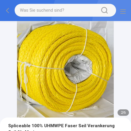
2
/
6
Spliceable 100% UHMWPE Faser Seil Verankerung