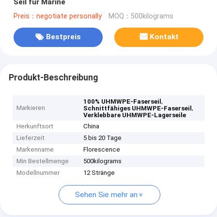
Seil für Marine
Preis：negotiate personally
MOQ：500kilograms
Bestpreis
Kontakt
Produkt-Beschreibung
,
100% UHMWPE-Faserseil
Markieren
,
Schnittfähiges UHMWPE-Faserseil
Verklebbare UHMWPE-Lagerseile
Herkunftsort
China
Lieferzeit
5 bis 20 Tage
Markenname
Florescence
Min Bestellmenge
500kilograms
Modellnummer
12 Stränge
Sehen Sie mehr an