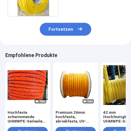
für Marine
Fortsetzen
Empfohlene Produkte
Hochfeste
Premium 26mm
42 mm
schwimmende
hochfeste,
Hochfestigkei
UHMWPE-Seilseile
abriebfeste, UV-
UHMWPE-Schif
mit 12 Strängen mit
beständige 12-
Schwimmbadw
geringer Dehnung
litzige UHMWPE-
für