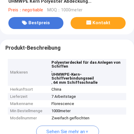
UHMWPE Kern Polyester Abdeckung
Schiffsanlegestrick HMPE Schleppseil
Preis：negotiable
MOQ：1000meter
Bestpreis
Kontakt
Produkt-Beschreibung
Polyesterdeckel für das Anlegen von
Schiffen
,
Markieren
UHMWPE-Kern-
Schiffverbindungsseil
,
64 mm Schiffsschnalle
Herkunftsort
China
Lieferzeit
7 Arbeitstage
Markenname
Florescence
Min Bestellmenge
1000meter
Modellnummer
Zweifach geflochten
Sehen Sie mehr an