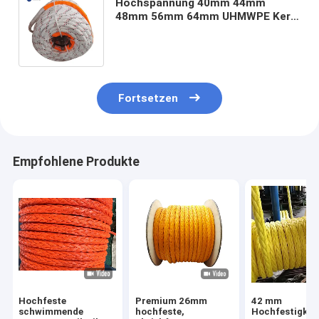
Hochspannung 40mm 44mm
48mm 56mm 64mm UHMWPE Kern
Polyester Abdeckung
Schiffsanlegestrick HMPE
Schleppseil
Fortsetzen
Empfohlene Produkte
Hochfeste
Premium 26mm
42 mm
schwimmende
hochfeste,
Hochfestigkei