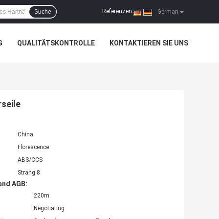
Referenzen
Suche
|
German
G
QUALITÄTSKONTROLLE
KONTAKTIEREN SIE UNS
seile
China
Florescence
ABS/CCS
Strang 8
and AGB:
220m
Negotiating