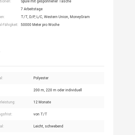
tionen:
Spule mit gesponnener Tasche
7 Arbeitstage
en:
T/T, D/P, L/C, Western Union, MoneyGram
-Fähigkeit:
50000 Meter pro Woche
e
l:
Polyester
200 m, 220 m oder individuell
leistung:
12 Monate
gsfrist:
von T/T
al:
Leicht, schwebend