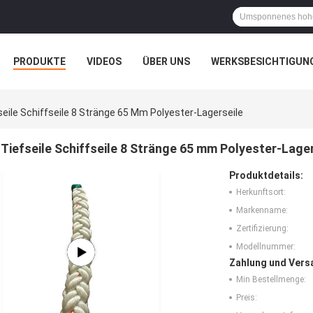
PRODUKTE
VIDEOS
ÜBER UNS
WERKSBESICHTIGUN
N
ALLE FÄLLE
seile Schiffseile 8 Stränge 65 Mm Polyester-Lagerseile
Tiefseile Schiffseile 8 Stränge 65 mm Polyester-Lager
Produktdetails:
Herkunftsort:
Markenname:
Zertifizierung:
Modellnummer:
Zahlung und Vers
Min Bestellmenge:
Preis: