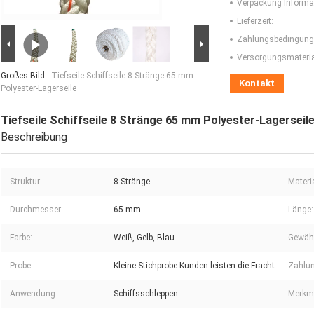
Verpackung Informa
Lieferzeit:
Zahlungsbedingung
Versorgungsmaterial
Großes Bild :
Tiefseile Schiffseile 8 Stränge 65 mm
Kontakt
Polyester-Lagerseile
Tiefseile Schiffseile 8 Stränge 65 mm Polyester-Lagerseil
Beschreibung
Struktur:
8 Stränge
Materia
Durchmesser:
65 mm
Länge:
Farbe:
Weiß, Gelb, Blau
Gewähr
Probe:
Kleine Stichprobe Kunden leisten die Fracht
Zahlun
Anwendung:
Schiffsschleppen
Merkm