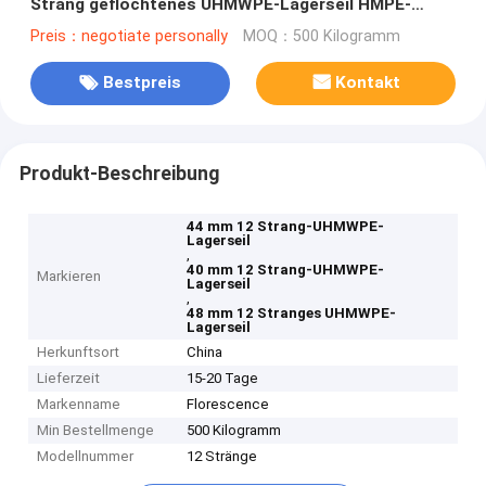
Strang geflochtenes UHMWPE-Lagerseil HMPE-
Schleppseil
Preis：negotiate personally
MOQ：500 Kilogramm
Bestpreis
Kontakt
Produkt-Beschreibung
44 mm 12 Strang-UHMWPE-
Lagerseil
,
40 mm 12 Strang-UHMWPE-
Markieren
Lagerseil
,
48 mm 12 Stranges UHMWPE-
Lagerseil
Herkunftsort
China
Lieferzeit
15-20 Tage
Markenname
Florescence
Min Bestellmenge
500 Kilogramm
Modellnummer
12 Stränge