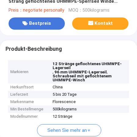
Strang geflochtenes UHMWPE-Sperrseil Winde
Schleppseil
Preis：negotiate personally
MOQ：500kilograms
Bestpreis
Kontakt
Produkt-Beschreibung
12 Stränge geflochtenes UHMWPE-
Lagerseil
Markieren
,
,
96 mm UHMWPE-Lagerseil
Schraubseil mit geflochtenem
UHMWPE-Winch
Herkunftsort
China
Lieferzeit
5 bis 20 Tage
Markenname
Florescence
Min Bestellmenge
500kilograms
Modellnummer
12 Stränge
Sehen Sie mehr an