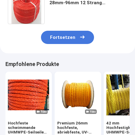
28mm-96mm 12 Strang
geflochtenes UHMWPE-Sperrseil
Winde Schleppseil
Fortsetzen
Empfohlene Produkte
Hochfeste
Premium 26mm
42 mm
schwimmende
hochfeste,
Hochfestigkei
UHMWPE-Seilseile
abriebfeste, UV-
UHMWPE-Schif