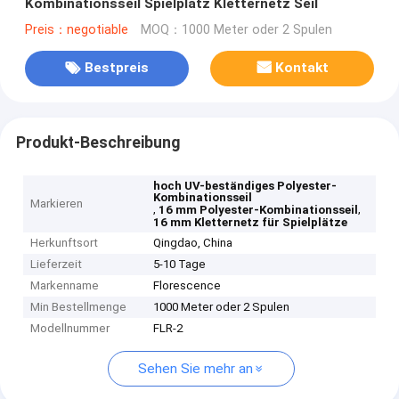
Kombinationsseil Spielplatz Kletternetz Seil
Preis：negotiable
MOQ：1000 Meter oder 2 Spulen
Bestpreis
Kontakt
Produkt-Beschreibung
hoch UV-beständiges Polyester-
Kombinationsseil
Markieren
,
,
16 mm Polyester-Kombinationsseil
16 mm Kletternetz für Spielplätze
Herkunftsort
Qingdao, China
Lieferzeit
5-10 Tage
Markenname
Florescence
Min Bestellmenge
1000 Meter oder 2 Spulen
Modellnummer
FLR-2
Sehen Sie mehr an