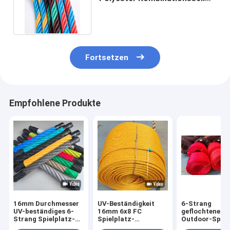
Spielplatz Kletternetz Seil
Fortsetzen
Empfohlene Produkte
16mm Durchmesser
UV-Beständigkeit
6-Strang
UV-beständiges 6-
16mm 6x8 FC
geflochtenes 
Strang Spielplatz-
Spielplatz-
Outdoor-Spiel
Kombinationsseil mit
Kombinationsdrahtseil
Kombinationsse