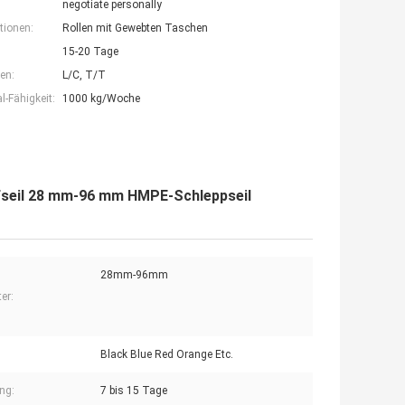
negotiate personally
tionen:
Rollen mit Gewebten Taschen
15-20 Tage
en:
L/C, T/T
-Fähigkeit:
1000 kg/Woche
seil 28 mm-96 mm HMPE-Schleppseil
28mm-96mm
er:
Black Blue Red Orange Etc.
ung:
7 bis 15 Tage