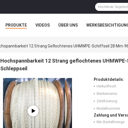
PRODUKTE
VIDEOS
ÜBER UNS
WERKSBESICHTIGUN
N
ALLE FÄLLE
chspannbarkeit 12 Strang Geflochtenes UHMWPE-Schiffseil 28 Mm-9
Hochspannbarkeit 12 Strang geflochtenes UHMWPE-
Schleppseil
Produktdetails:
Herkunftsort:
Markenname:
Zertifizierung:
Modellnummer:
Zahlung und Vers
Min Bestellmenge: