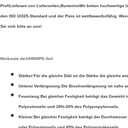
Profi
Lieferant von Lieferseilen
,
Bumerine
Wir bieten hochwertige 
den ISO 10325-Standard und der Preis ist wettbewerbsfähig. We
Sie sich bitte an uns!
Merkmale der
UHMWPE-Seil
Stärker:
Für die gleiche Diät ist die Stärke die gleiche wi
Unterer Verlängerung:
Die Bruchverlängerung ist nahe am
Feuerzeug:
Bei gleicher Festigkeit beträgt das Gewicht n
Polyesterseils und 18%-20% des Polypropylenseils.
Kleiner:
Bei gleicher Festigkeit beträgt der Durchmesse
oder Polyesterseils und 45% des Polypropylenseils.