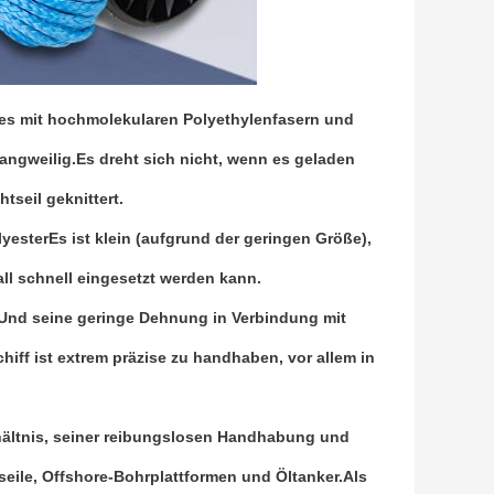
es mit hochmolekularen Polyethylenfasern und
 langweilig.Es dreht sich nicht, wenn es geladen
htseil geknittert.
lyester
Es ist klein (aufgrund der geringen Größe),
ll schnell eingesetzt werden kann.
.Und seine geringe Dehnung in Verbindung mit
iff ist extrem präzise zu handhaben, vor allem in
hältnis, seiner reibungslosen Handhabung und
seile, Offshore-Bohrplattformen und Öltanker.Als