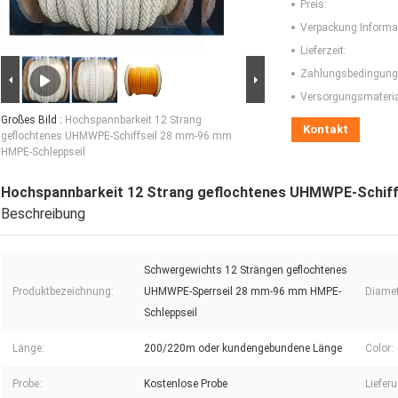
Preis:
Verpackung Informa
Lieferzeit:
Zahlungsbedingung
Versorgungsmaterial
Großes Bild :
Hochspannbarkeit 12 Strang
Kontakt
geflochtenes UHMWPE-Schiffseil 28 mm-96 mm
HMPE-Schleppseil
Hochspannbarkeit 12 Strang geflochtenes UHMWPE-Schiff
Beschreibung
Schwergewichts 12 Strängen geflochtenes
Produktbezeichnung:
UHMWPE-Sperrseil 28 mm-96 mm HMPE-
Diamet
Schleppseil
Länge:
200/220m oder kundengebundene Länge
Color:
Probe:
Kostenlose Probe
Liefer