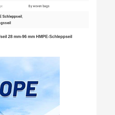
e:
By woven bags
 Schleppseil
,
gsseil
fseil 28 mm-96 mm HMPE-Schleppseil