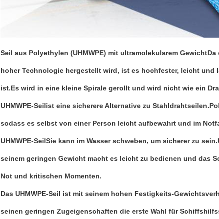
Seil aus Polyethylen (UHMWPE) mit ultramolekularem Gewicht
Da 
hoher Technologie hergestellt wird, ist es hochfester, leicht und
ist.Es wird in eine kleine Spirale gerollt und wird nicht wie ein Dra
UHMWPE-Seil
ist eine sicherere Alternative zu Stahldrahtseilen.
Po
sodass es selbst von einer Person leicht aufbewahrt und im Notfa
UHMWPE-Seil
Sie kann im Wasser schweben, um sicherer zu sein
seinem geringen Gewicht macht es leicht zu bedienen und das Sch
Not und kritischen Momenten.
Das UHMWPE-Seil ist mit seinem hohen Festigkeits-Gewichtsver
seinen geringen Zugeigenschaften die erste Wahl für Schiffshilfs