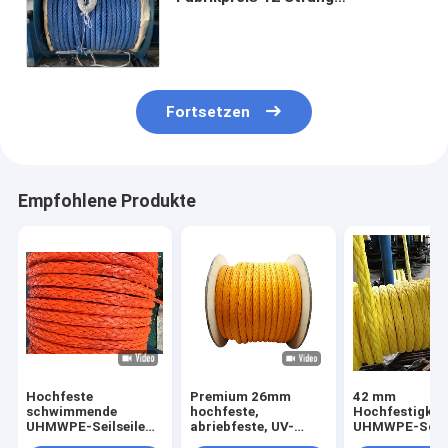
geflochtenes UHMWPE
Gebrauchtes Schiffseil
Verankerung Schiffseil
Fortsetzen
Empfohlene Produkte
Hochfeste
Premium 26mm
42 mm
schwimmende
hochfeste,
Hochfestigkei
UHMWPE-Seilseile
abriebfeste, UV-
UHMWPE-Schif
mit 12 Strängen mit
beständige 12-
Schwimmbadw