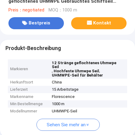
geflochtenes UHMWPE Gebrauchtes Schiffseil
Verankerung Schiffseil
Preis：negotiated
MOQ：1000 m
Bestpreis
Kontakt
Produkt-Beschreibung
12 Stränge geflochtenes Uhmwpe
Seil
Markieren
,
,
Hochfeste Uhmwpe Seil
UHMWPE-Seil für Behälter
Herkunftsort
China
Lieferzeit
15 Arbeitstage
Markenname
Florescence
Min Bestellmenge
1000 m
Modellnummer
UHMWPE-Seil
Sehen Sie mehr an