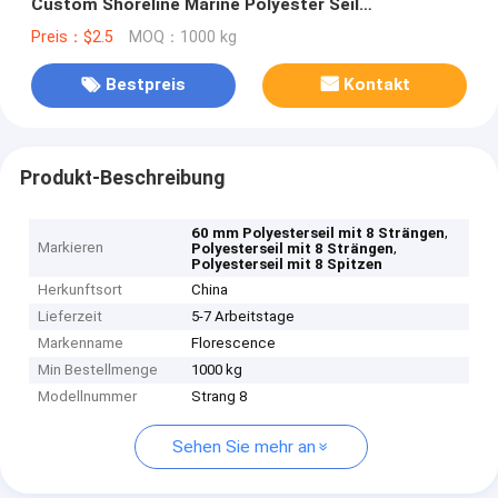
Custom Shoreline Marine Polyester Seil
Internationale Typen Dock Linien Lieferung
Preis：$2.5
MOQ：1000 kg
Bestpreis
Kontakt
Produkt-Beschreibung
,
60 mm Polyesterseil mit 8 Strängen
Markieren
,
Polyesterseil mit 8 Strängen
Polyesterseil mit 8 Spitzen
Herkunftsort
China
Lieferzeit
5-7 Arbeitstage
Markenname
Florescence
Min Bestellmenge
1000 kg
Modellnummer
Strang 8
Sehen Sie mehr an