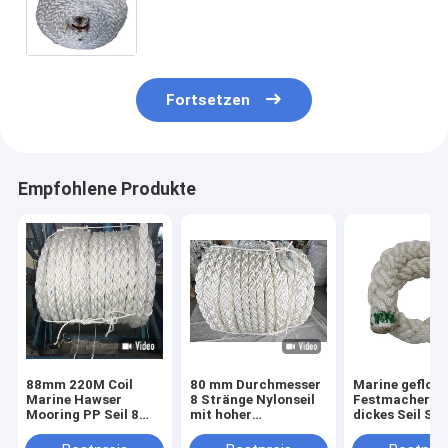
Marine Polyester Seil Internationale
Typen Dock Linien Lieferung
Fortsetzen
Empfohlene Produkte
88mm 220M Coil
80 mm Durchmesser
Marine gefloc
Marine Hawser
8 Stränge Nylonseil
Festmachersei
Mooring PP Seil 8
mit hoher
dickes Seil Sch
Stränge
Energieabsorption
Marine Seil 8 
Polypropylen
und wasserdicht für
220m Polyeste