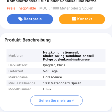
Kombinationsseil für Kinder Schaukel und Netze
Preis：negotiable
MOQ：1000 Meter oder 2 Spulen
Bestpreis
Kontakt
Produkt-Beschreibung
,
Netzkombinationsseil
Markieren
,
Kinder-Swing-Kombinationsseil
Polypropylenkombinationsseil
Herkunftsort
Qingdao, China
Lieferzeit
5-10 Tage
Markenname
Florescence
Min Bestellmenge
1000 Meter oder 2 Spulen
Modellnummer
FLR-2
Sehen Sie mehr an