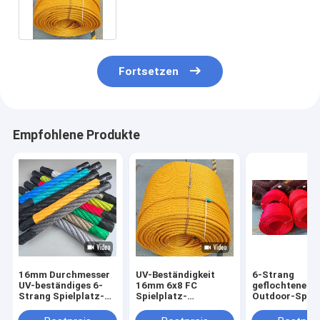
Kinder Schaukel und Netze
Fortsetzen
Empfohlene Produkte
16mm Durchmesser
UV-Beständigkeit
6-Strang
UV-beständiges 6-
16mm 6x8 FC
geflochtenes 
Strang Spielplatz-
Spielplatz-
Outdoor-Spiel
Kombinationsseil mit
Kombinationsdrahtseil
Kombinationsse
Stahldrahtkern
für Spielplatz-
Kletternetz