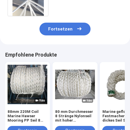
Mooring Seile in China
hergestellt
Fortsetzen
Empfohlene Produkte
88mm 220M Coil
80 mm Durchmesser
Marine gefloc
Marine Hawser
8 Stränge Nylonseil
Festmachersei
Mooring PP Seil 8
mit hoher
dickes Seil Sch
Stränge
Energieabsorption
Marine Seil 8 
Polypropylen
und wasserdicht für
220m Polyeste