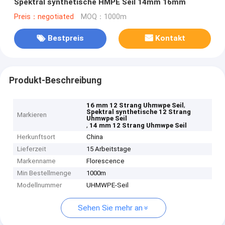
Spektral synthetische HMPE Seil 14mm 16mm
Preis：negotiated
MOQ：1000m
Bestpreis
Kontakt
Produkt-Beschreibung
,
16 mm 12 Strang Uhmwpe Seil
Spektral synthetische 12 Strang
Markieren
Uhmwpe Seil
,
14 mm 12 Strang Uhmwpe Seil
Herkunftsort
China
Lieferzeit
15 Arbeitstage
Markenname
Florescence
Min Bestellmenge
1000m
Modellnummer
UHMWPE-Seil
Sehen Sie mehr an