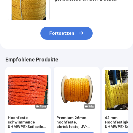
Spektral synthetische HMPE
Seil 14mm 16mm
Fortsetzen
Empfohlene Produkte
Hochfeste
Premium 26mm
42 mm
schwimmende
hochfeste,
Hochfestigkei
UHMWPE-Seilseile
abriebfeste, UV-
UHMWPE-Schif
mit 12 Strängen mit
beständige 12-
Schwimmbadw