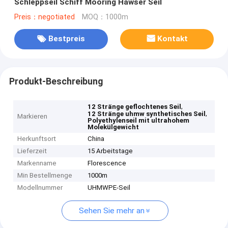
Schleppseil Schiff Mooring Hawser Seil
Preis：negotiated
MOQ：1000m
Bestpreis
Kontakt
Produkt-Beschreibung
,
12 Stränge geflochtenes Seil
,
12 Stränge uhmw synthetisches Seil
Markieren
Polyethylenseil mit ultrahohem
Molekülgewicht
Herkunftsort
China
Lieferzeit
15 Arbeitstage
Markenname
Florescence
Min Bestellmenge
1000m
Modellnummer
UHMWPE-Seil
Sehen Sie mehr an