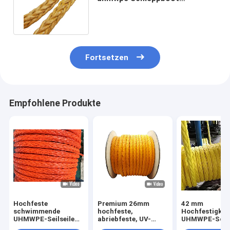
Schleppseil Schiff Mooring
Hawser Seil
Fortsetzen
Empfohlene Produkte
Hochfeste
Premium 26mm
42 mm
schwimmende
hochfeste,
Hochfestigkei
UHMWPE-Seilseile
abriebfeste, UV-
UHMWPE-Schif
mit 12 Strängen mit
beständige 12-
Schwimmbadw