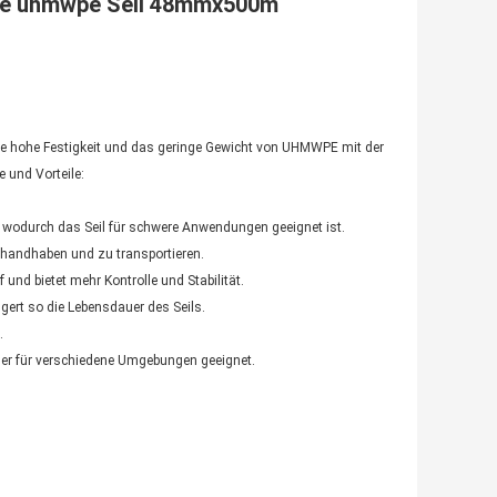
nge uhmwpe Seil 48mmx500m
die hohe Festigkeit und das geringe Gewicht von UHMWPE mit der
e und Vorteile:
 wodurch das Seil für schwere Anwendungen geeignet ist.
u handhaben und zu transportieren.
 und bietet mehr Kontrolle und Stabilität.
ngert so die Lebensdauer des Seils.
.
her für verschiedene Umgebungen geeignet.