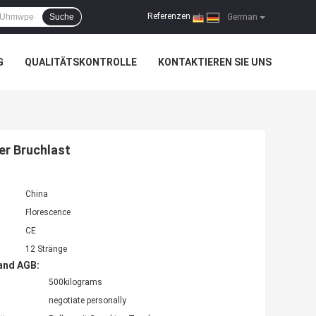
Referenzen
Suche
|
German
G
QUALITÄTSKONTROLLE
KONTAKTIEREN SIE UNS
r Bruchlast
China
Florescence
CE
12 Stränge
and AGB:
500kilograms
negotiate personally