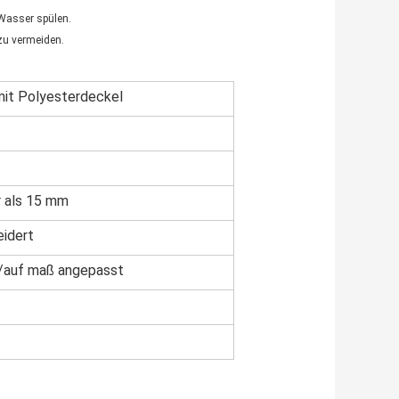
 Wasser spülen.
zu vermeiden.
it Polyesterdeckel
r als 15 mm
idert
/auf maß angepasst