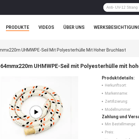
PRODUKTE
VIDEOS
ÜBER UNS
WERKSBESICHTIGUN
N
ALLE FÄLLE
mmx220m UHMWPE-Seil Mit Polyesterhülle Mit Hoher Bruchlast
64mmx220m UHMWPE-Seil mit Polyesterhülle mit hohe
Produktdetails:
Herkunftsort:
Markenname:
Zertifizierung:
Modellnummer:
Zahlung und Vers
Min Bestellmenge:
Preis: