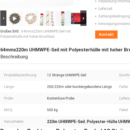
Verpackung Informa
Lieferzeit:
Zahlungsbedingung
Versorgungsmaterial
Großes Bild :
64mmx220m UHMWPE-Seil mit
Kontakt
Polyesterhülle mit hoher Bruchlast
64mmx220m UHMWPE-Seil mit Polyesterhülle mit hoher Br
Beschreibung
Produktbezeichnung:
12 Stränge UHMWPE-Seil
Durch
Länge:
200/220m oder kundengebundene Länge
Farbe:
Probe:
Kostenlose Probe
Liefer
MOQ:
500 kg
Paket:
220m UHMWPE-Seil
Polyester-Hülle UHMW
Hervorheben:
,