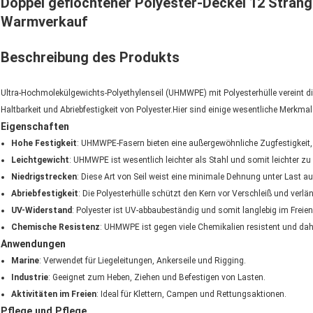
Doppel geflochtener Polyester-Deckel 12 Strä
Warmverkauf
Beschreibung des Produkts
Ultra-Hochmolekülgewichts-Polyethylenseil (UHMWPE) mit Polyesterhülle vereint 
Haltbarkeit und Abriebfestigkeit von Polyester.Hier sind einige wesentliche Merkmal
Eigenschaften
Hohe Festigkeit
: UHMWPE-Fasern bieten eine außergewöhnliche Zugfestigkeit,
Leichtgewicht
: UHMWPE ist wesentlich leichter als Stahl und somit leichter z
Niedrigstrecken
: Diese Art von Seil weist eine minimale Dehnung unter Last auf
Abriebfestigkeit
: Die Polyesterhülle schützt den Kern vor Verschleiß und verlä
UV-Widerstand
: Polyester ist UV-abbaubeständig und somit langlebig im Freien
Chemische Resistenz
: UHMWPE ist gegen viele Chemikalien resistent und da
Anwendungen
Marine
: Verwendet für Liegeleitungen, Ankerseile und Rigging.
Industrie
: Geeignet zum Heben, Ziehen und Befestigen von Lasten.
Aktivitäten im Freien
: Ideal für Klettern, Campen und Rettungsaktionen.
Pflege und Pflege