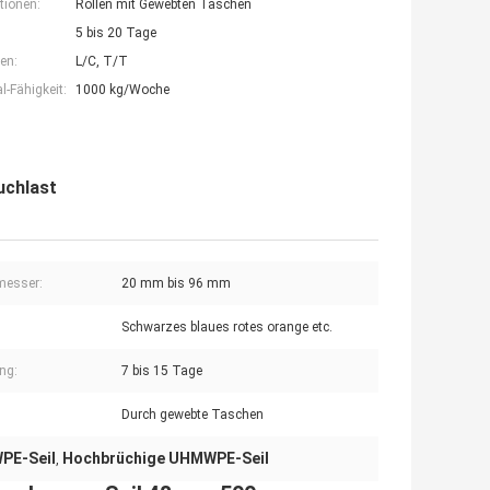
tionen:
Rollen mit Gewebten Taschen
5 bis 20 Tage
en:
L/C, T/T
-Fähigkeit:
1000 kg/Woche
uchlast
messer:
20 mm bis 96 mm
Schwarzes blaues rotes orange etc.
ung:
7 bis 15 Tage
Durch gewebte Taschen
PE-Seil
Hochbrüchige UHMWPE-Seil
,