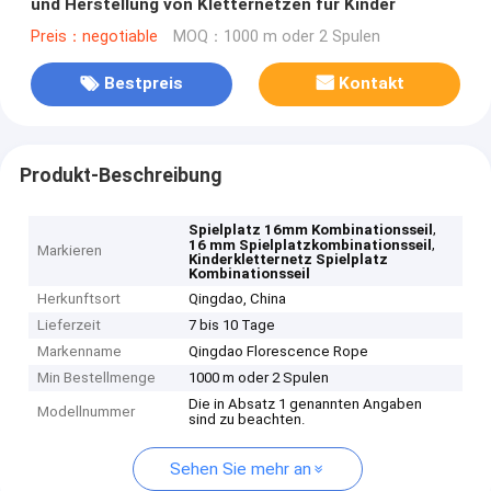
und Herstellung von Kletternetzen für Kinder
Preis：negotiable
MOQ：1000 m oder 2 Spulen
Bestpreis
Kontakt
Produkt-Beschreibung
,
Spielplatz 16mm Kombinationsseil
,
16 mm Spielplatzkombinationsseil
Markieren
Kinderkletternetz Spielplatz
Kombinationsseil
Herkunftsort
Qingdao, China
Lieferzeit
7 bis 10 Tage
Markenname
Qingdao Florescence Rope
Min Bestellmenge
1000 m oder 2 Spulen
Die in Absatz 1 genannten Angaben
Modellnummer
sind zu beachten.
Sehen Sie mehr an