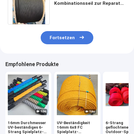
Kombinationsseil zur Reparatur
und Herstellung von
Kletternetzen für Kinder
Fortsetzen
Empfohlene Produkte
16mm Durchmesser
UV-Beständigkeit
6-Strang
UV-beständiges 6-
16mm 6x8 FC
geflochtenes 
Strang Spielplatz-
Spielplatz-
Outdoor-Spiel