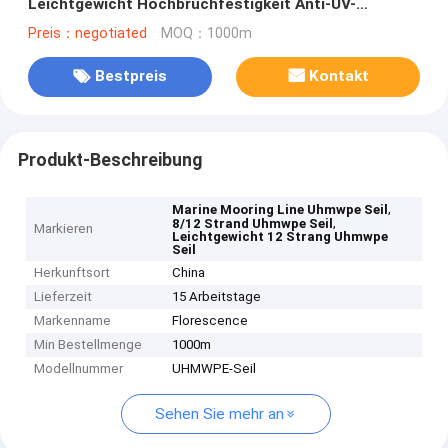
Leichtgewicht Hochbruchfestigkeit Anti-UV-
Beschichtung
Preis：negotiated
MOQ：1000m
Bestpreis
Kontakt
Produkt-Beschreibung
,
Marine Mooring Line Uhmwpe Seil
,
8/12 Strand Uhmwpe Seil
Markieren
Leichtgewicht 12 Strang Uhmwpe
Seil
Herkunftsort
China
Lieferzeit
15 Arbeitstage
Markenname
Florescence
Min Bestellmenge
1000m
Modellnummer
UHMWPE-Seil
Sehen Sie mehr an