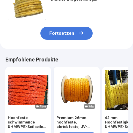
Leichtgewicht
Hochbruchfestigkeit Anti-UV-
Beschichtung
Fortsetzen
Empfohlene Produkte
Hochfeste
Premium 26mm
42 mm
schwimmende
hochfeste,
Hochfestigkei
UHMWPE-Seilseile
abriebfeste, UV-
UHMWPE-Schif
mit 12 Strängen mit
beständige 12-
Schwimmbadw