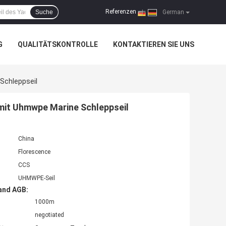
Referenzen
Suche
|
German
G
QUALITÄTSKONTROLLE
KONTAKTIEREN SIE UNS
Schleppseil
 mit Uhmwpe Marine Schleppseil
China
Florescence
CCS
UHMWPE-Seil
and AGB:
1000m
negotiated