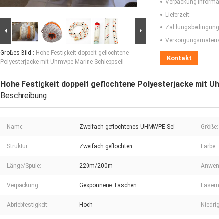
Verpackung Informa
Lieferzeit:
Zahlungsbedingung
Versorgungsmaterial
Großes Bild :
Hohe Festigkeit doppelt geflochtene
Kontakt
Polyesterjacke mit Uhmwpe Marine Schleppseil
Hohe Festigkeit doppelt geflochtene Polyesterjacke mit U
Beschreibung
Name:
Zweifach geflochtenes UHMWPE-Seil
Größe:
Struktur:
Zweifach geflochten
Farbe:
Länge/Spule:
220m/200m
Anwen
Verpackung:
Gesponnene Taschen
Fasern
Abriebfestigkeit:
Hoch
Niedri