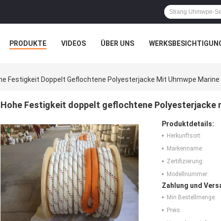
PRODUKTE
VIDEOS
ÜBER UNS
WERKSBESICHTIGUN
N
ALLE FÄLLE
he Festigkeit Doppelt Geflochtene Polyesterjacke Mit Uhmwpe Marine 
Hohe Festigkeit doppelt geflochtene Polyesterjacke
Produktdetails:
Herkunftsort:
Markenname:
Zertifizierung:
Modellnummer:
Zahlung und Vers
Min Bestellmenge:
Preis: