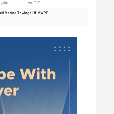
gsfrist:
von T/T
eil Marine Towings UHMWPE
,