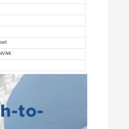
keit
NV.NK