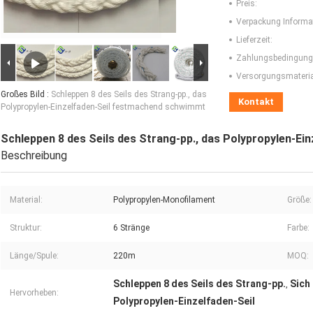
Preis:
Verpackung Informa
Lieferzeit:
Zahlungsbedingung
Versorgungsmaterial
Großes Bild :
Schleppen 8 des Seils des Strang-pp., das
Kontakt
Polypropylen-Einzelfaden-Seil festmachend schwimmt
Schleppen 8 des Seils des Strang-pp., das Polypropylen-E
Beschreibung
Material:
Polypropylen-Monofilament
Größe:
Struktur:
6 Stränge
Farbe:
Länge/Spule:
220m
MOQ:
Schleppen 8 des Seils des Strang-pp.
Sich
,
Hervorheben:
Polypropylen-Einzelfaden-Seil