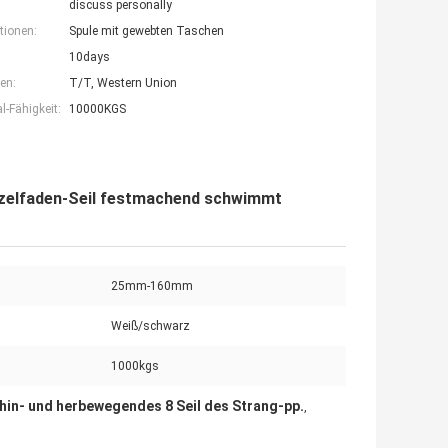
discuss personally
tionen:
Spule mit gewebten Taschen
10days
en:
T/T, Western Union
-Fähigkeit:
10000KGS
inzelfaden-Seil festmachend schwimmt
25mm-160mm
Weiß/schwarz
1000kgs
 hin- und herbewegendes 8 Seil des Strang-pp.
,