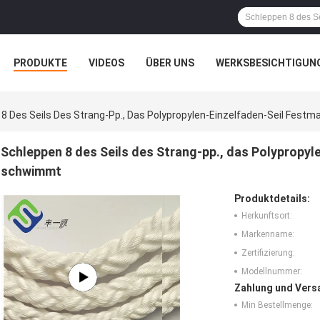
PRODUKTE
VIDEOS
ÜBER UNS
WERKSBESICHTIGUN
N
ALLE FÄLLE
8 Des Seils Des Strang-Pp., Das Polypropylen-Einzelfaden-Seil Fes
Schleppen 8 des Seils des Strang-pp., das Polypropy
schwimmt
Produktdetails:
Herkunftsort:
Markenname:
Zertifizierung:
Modellnummer:
Zahlung und Vers
Min Bestellmenge: