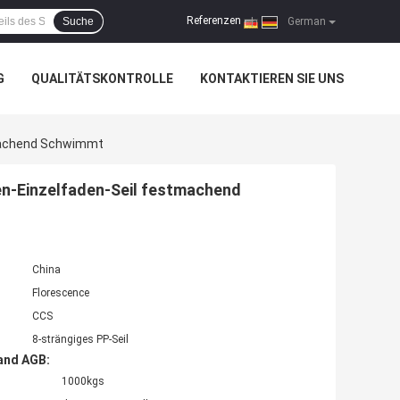
Referenzen
Suche
|
German
G
QUALITÄTSKONTROLLE
KONTAKTIEREN SIE UNS
tmachend Schwimmt
len-Einzelfaden-Seil festmachend
China
Florescence
CCS
8-strängiges PP-Seil
and AGB:
1000kgs